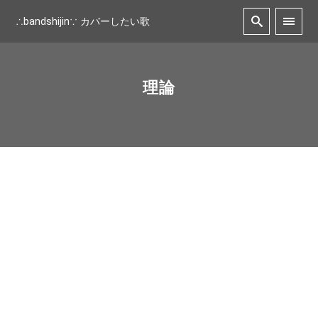
∴bandshijin∵ カバーしたい歌
理論