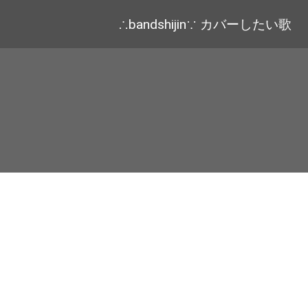
∴bandshijin∵ カバーしたい歌