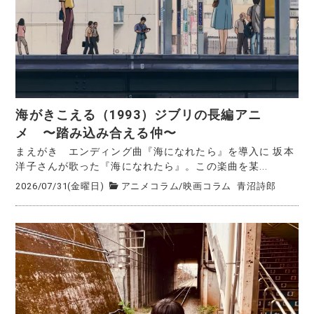
海がきこえる（1993）ジブリの長編アニ
メ 〜踏み込み合える仲〜
まえがき エンディング曲『海になれたら』を導入に 坂本
洋子さんが歌った『海になれたら』。この楽曲を某...
2026/07/31(金曜日)
アニメコラム
/
映画コラム
青沼詩郎