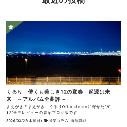
最近の投稿
くるり 儚くも美しき12の変奏 起源は未
来 ～アルバム全曲評～
まえがきのまえがき くるりOfficial noteに寄せた“変
12”全曲レビューの青沼ブログ版です...
2026/03/25(水曜日)
音楽コラム
青沼詩郎