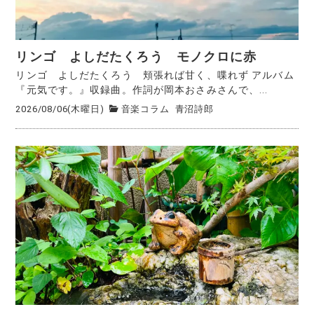
リンゴ よしだたくろう モノクロに赤
リンゴ よしだたくろう 頬張れば甘く、喋れず アルバム
『元気です。』収録曲。作詞が岡本おさみさんで、...
2026/08/06(木曜日)
音楽コラム
青沼詩郎