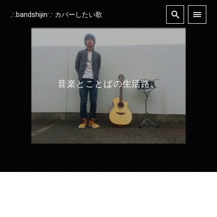
∴bandshijin∵ カバーしたい歌
音楽とことばの生活路。