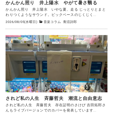
かんかん照り 井上陽水 やがて暑さ翳る
かんかん照り 井上陽水 いやな夏、走る じっとりとまと
わりつくようなサウンド。ピックベースのじくじく...
2026/08/05(水曜日)
音楽コラム
青沼詩郎
されど私の人生 斉藤哲夫 潮流と自由意志
されど私の人生 斉藤哲夫 存在証明のさけび 吉田拓郎さ
んもライブバージョンでのカバーを発表しています...