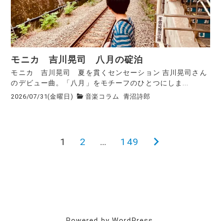
モニカ 吉川晃司 八月の碇泊
モニカ 吉川晃司 夏を貫くセンセーション 吉川晃司さん
のデビュー曲。「八月」をモチーフのひとつにしま...
2026/07/31(金曜日)
音楽コラム
青沼詩郎
1
2
…
149
次
投
の
稿
ペ
ー
の
ジ
ペ
Powered by WordPress.