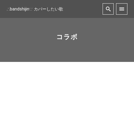
∴bandshijin∵ カバーしたい歌
コラボ