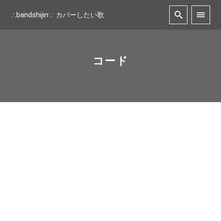
∴bandshijin∵ カバーしたい歌
コード