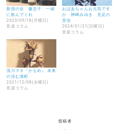
す
ル
新
る
で
し
に
リ
い
新宿の女 藤圭子 一緒
おばあちゃんお元気です
は
ン
ウ
に飲んでくれ
か 神崎みゆき 充足の
ク
ク
ィ
リ
を
ン
2023/09/18(月曜日)
音信
ッ
送
ド
音楽コラム
2024/01/21(日曜日)
ク
信
ウ
し
(
で
音楽コラム
て
新
開
く
し
き
だ
い
ま
さ
ウ
す
い
ィ
)
(
ン
新
ド
し
ウ
い
で
ウ
開
浅川マキ『かもめ』 未来
ィ
き
ン
ま
の没む港町
ド
す
2021/12/08(水曜日)
ウ
)
で
音楽コラム
開
き
ま
す
)
投稿者