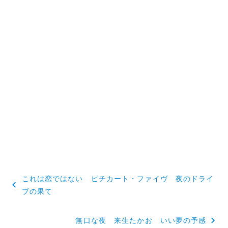
投
これは恋ではない ピチカート・ファイヴ 夜のドライ
稿
ブの果て
ナ
無口な夜 来生たかお いい夢の予感