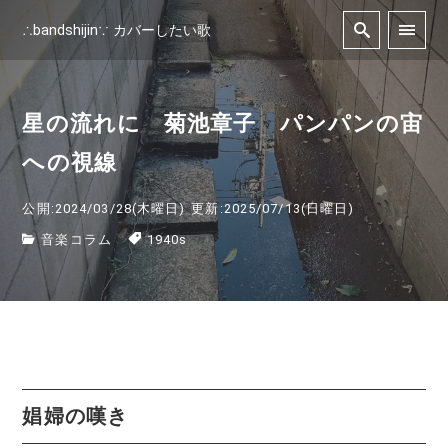
∴bandshijin∵ カバーしたい歌
星の流れに 菊池章子 パンパンの宙
への視線
公開:2024/03/28(木曜日)
更新:2025/07/13(日曜日)
音楽コラム
1940s
娼婦の嘆き