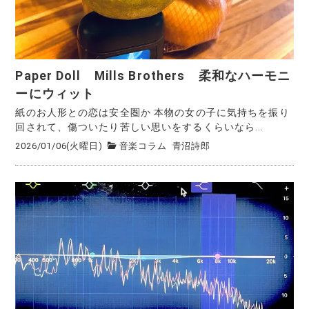
Paper Doll Mills Brothers 柔和なハーモニ
ーにウィット
紙のお人形との恋は安全圏か 本物の女の子に気持ちを振り
回されて、傷ついたり苦しい思いをするくらいなら...
2026/01/06(火曜日)
音楽コラム
青沼詩郎