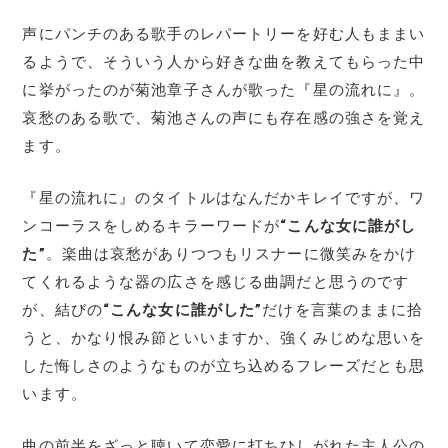
声にパンチのある歌手のレパートリーを好む人もままい
るようで、そういう人から好きな曲を教えてもらった中
に挙がったのが菊池章子さんが歌った『星の流れに』。
哀愁のある歌で、菊池さんの声にも存在感の強さを覚え
ます。
『星の流れに』のタイトルはなんだかキレイですが、ワ
ンコーラスをしめるキラーワードが
“こんな女に誰がし
た”
。楽曲は哀愁がありつつもリスナーに微笑みをかけ
てくれるような器の広さを感じる曲調だと思うのです
が、結びの
“こんな女に誰がした”
だけを言葉のままに拾
うと、かなり恨み節といいますか、強くみじめな思いを
した悔しさのようなものが立ち込めるフレーズだとも思
います。
曲の前半をざっと聴いて恋愛に打ちひしがれた主人公の