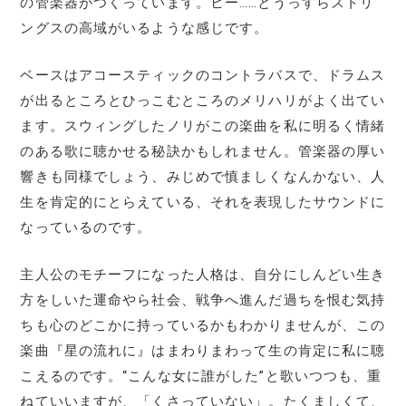
の管楽器がつくっています。ヒー……とうっすらストリ
ングスの高域がいるような感じです。
ベースはアコースティックのコントラバスで、ドラムス
が出るところとひっこむところのメリハリがよく出てい
ます。スウィングしたノリがこの楽曲を私に明るく情緒
のある歌に聴かせる秘訣かもしれません。管楽器の厚い
響きも同様でしょう、みじめで慎ましくなんかない、人
生を肯定的にとらえている、それを表現したサウンドに
なっているのです。
主人公のモチーフになった人格は、自分にしんどい生き
方をしいた運命やら社会、戦争へ進んだ過ちを恨む気持
ちも心のどこかに持っているかもわかりませんが、この
楽曲『星の流れに』はまわりまわって生の肯定に私に聴
こえるのです。“こんな女に誰がした”と歌いつつも、重
ねていいますが、「くさっていない」。たくましくて、