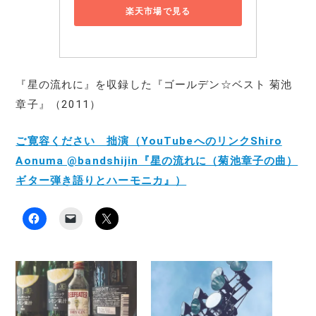
楽天市場で見る
『星の流れに』を収録した『ゴールデン☆ベスト 菊池
章子』（2011）
ご寛容ください 拙演（YouTubeへのリンクShiro
Aonuma @bandshijin『星の流れに（菊池章子の曲）
ギター弾き語りとハーモニカ』）
F
ク
ク
a
リ
リ
c
ッ
ッ
e
ク
ク
b
し
し
o
て
て
o
友
X
k
達
で
で
に
共
共
メ
有
有
ー
(