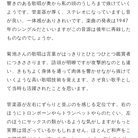
響きのある歌唱が奥から私の頭のうしろまで抜けていく
ようです。管楽器が厚く、ステレオになっていますし音
が良い、一体感がありきれいです。楽曲の発表は1947
年のシングルだといいますがこの音源は後年に再録した
ものなのでしょうか。
菊池さんの歌唱は言葉がはっきりとひとつひとつ鑑賞者
につきささります。語頭が明瞭ですが攻撃的なのとも違
い、きもちよく身体を通って肉体を響かせながら抜けて
いくような高い歌唱技術を覚えます。さぞ良い歌手とし
て当時も活躍されたことを思います。
管楽器が左右にずらりと並ぶのを感じる定位です。右の
ほうにトロンボーンやらトランペットやらのたぐい、左
のほうにサックスの類がいるような気がしますがもっと
実際は混ざっているかもしれません。ほとんど和声をこ