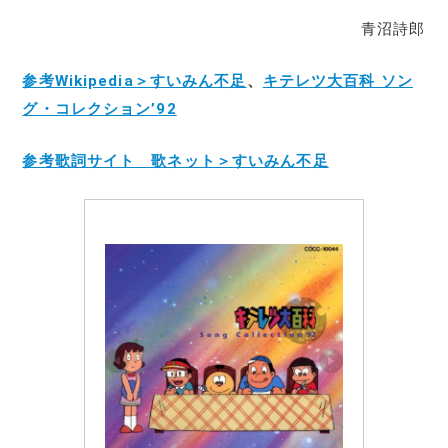
青沼詩郎
参考Wikipedia＞すいみん不足
、
キテレツ大百科 ソン
グ・コレクション’92
参考歌詞サイト 歌ネット＞すいみん不足