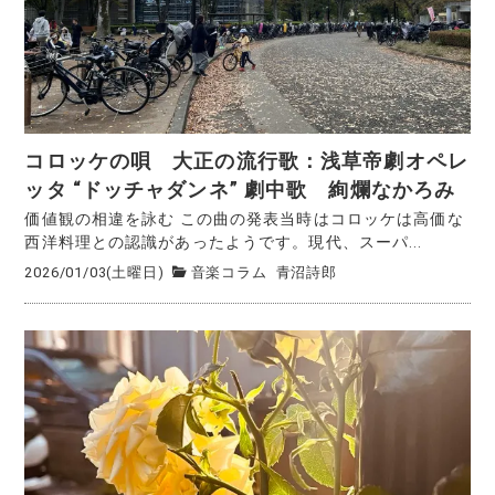
コロッケの唄 大正の流行歌：浅草帝劇オペレ
ッタ “ドッチャダンネ” 劇中歌 絢爛なかろみ
価値観の相違を詠む この曲の発表当時はコロッケは高価な
西洋料理との認識があったようです。現代、スーパ...
2026/01/03(土曜日)
音楽コラム
青沼詩郎