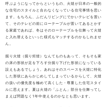
呼ぶようになってからというもの、火燵が日本の一般的
な住宅のスタイルと合わなくなっている住宅事情を思い
ます。もちろん、ふだんリビングにでかいテレビを置い
て、そのテレビの前にローテーブルが置いてあるとかす
る家庭であれば、冬はそのローテーブルを仕舞って火燵
と入れ替えるといった様式もマッチするのかもしれませ
ん。
掘り火燵（掘り炬燵）なんてものもあって、そもそも家
の床の形状が足を下ろす分掘り下げた形状になっている
設えもあるでしょう。あれはそのスペースを火燵に特化
した形状にあらかじめしてしまっているからして、火燵
の扱いの優先度を極めて高くした・尊重した住宅スタイ
ルに思えます。夏は火燵の「ふとん」部分を仕舞ってし
まえば問題なく1年中使えるのかなとも思います。