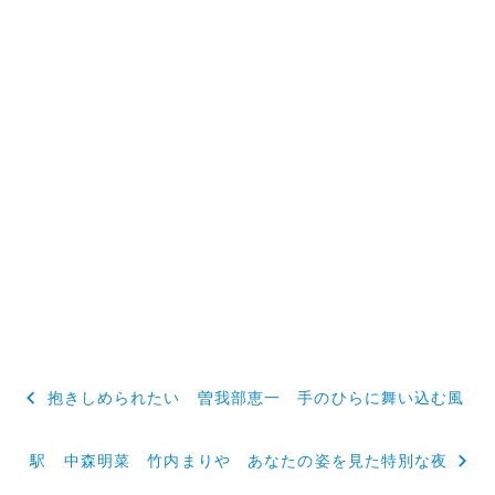
投
抱きしめられたい 曽我部恵一 手のひらに舞い込む風
稿
駅 中森明菜 竹内まりや あなたの姿を見た特別な夜
ナ