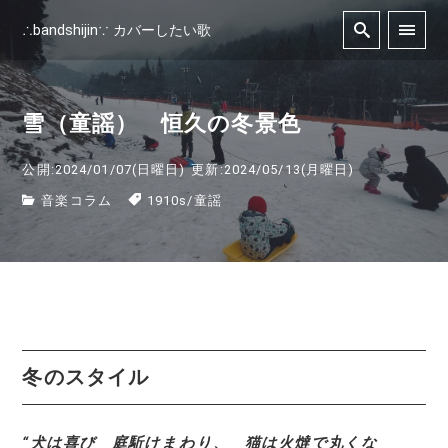
∴bandshijin∵ カバーしたい歌
雪（童謡） 恒久の冬景色
公開:2024/01/07(日曜日)
更新:2024/05/13(月曜日)
音楽コラム
1910s
/
童謡
冬のスタイル
“犬は喜び 庭駈けまわり、 猫は火燵で丸くな