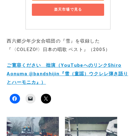
楽天市場で見る
西六郷少年少女合唱団の『雪』を収録した
『〈COLEZO!〉日本の唱歌 ベスト』（2005）
ご寛容ください 拙演（YouTubeへのリンクShiro
Aonuma @bandshijin『雪（童謡）ウクレレ弾き語り
とハーモニカ』）
F
ク
ク
a
リ
リ
c
ッ
ッ
e
ク
ク
b
し
し
o
て
て
o
友
X
k
達
で
で
に
共
共
メ
有