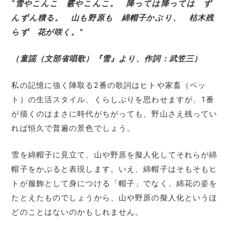
“雪やこんこ 霰やこんこ。 降っては降っては ず
んずん積る。 山も野原も 綿帽子かぶり、 枯木残
らず 花が咲く。”
（童謡（文部省唱歌）『雪』より、作詞：武笠三）
私の記憶に強く陣取る2番の歌詞はヒトや家畜（ペッ
ト）の生活スタイル、くらしぶりを思わせますが、1番
が描くのはまさに時代がちがっても、野山さえ残ってい
れば恒久で普遍の景色でしょう。
雪を綿帽子に見立て、山や野原を擬人化してそれらが綿
帽子をかぶると表現します。いえ、綿帽子はそもそもヒ
トが服飾として身につける「帽子」でなく、綿花の姿を
たとえたものでしょうから、山や野原の擬人化というほ
どのことはないのかもしれません。