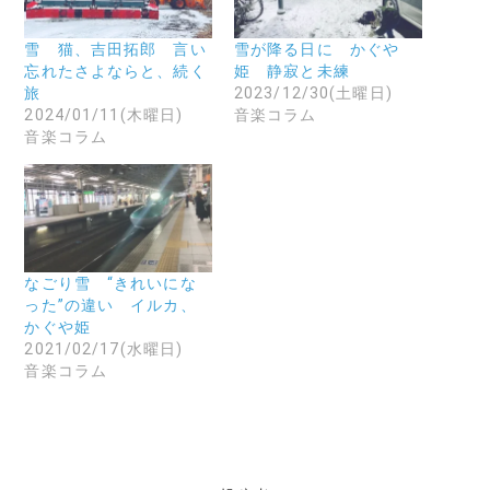
有
ー
(
す
ル
新
る
で
し
に
リ
い
雪 猫、吉田拓郎 言い
雪が降る日に かぐや
は
ン
ウ
忘れたさよならと、続く
姫 静寂と未練
ク
ク
ィ
リ
を
ン
旅
2023/12/30(土曜日)
ッ
送
ド
2024/01/11(木曜日)
音楽コラム
ク
信
ウ
し
(
で
音楽コラム
て
新
開
く
し
き
だ
い
ま
さ
ウ
す
い
ィ
)
(
ン
新
ド
し
ウ
い
で
ウ
開
なごり雪 “きれいにな
ィ
き
ン
ま
った”の違い イルカ、
ド
す
かぐや姫
ウ
)
で
2021/02/17(水曜日)
開
音楽コラム
き
ま
す
)