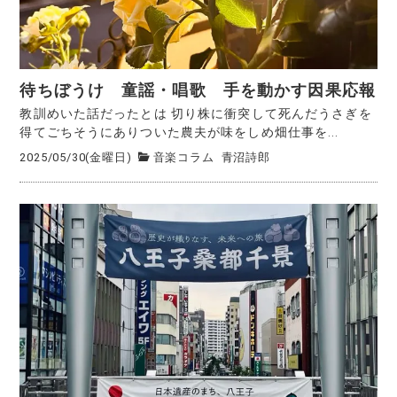
待ちぼうけ 童謡・唱歌 手を動かす因果応報
教訓めいた話だったとは 切り株に衝突して死んだうさぎを
得てごちそうにありついた農夫が味をしめ畑仕事を...
2025/05/30(金曜日)
音楽コラム
青沼詩郎