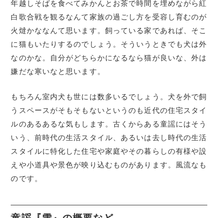
年越しそばを食べてみかんとお茶で時間を埋めながら紅
白歌合戦を観るなんて家族の過ごし方を受容し育むのが
火燵かななんて思います。飼っている家であれば、そこ
に猫もいたりするのでしょう。そういうときでも犬は外
なのかな。自分がどちらかになるなら猫が良いな、外は
嫌だな寒いなと思います。
もちろん室内犬も世には数多いるでしょう。犬を外で飼
うスペースがそもそもないというのも近代の住宅スタイ
ルのあるあるな気もします。古くからある童謡にはそう
いう、前時代の生活スタイル、あるいは去し時代の生活
スタイルに特化した住宅や家庭やその暮らしの有様や設
えや小道具や景色が映り込むものがあります。風流なも
のです。
童謡『雪』の概要など