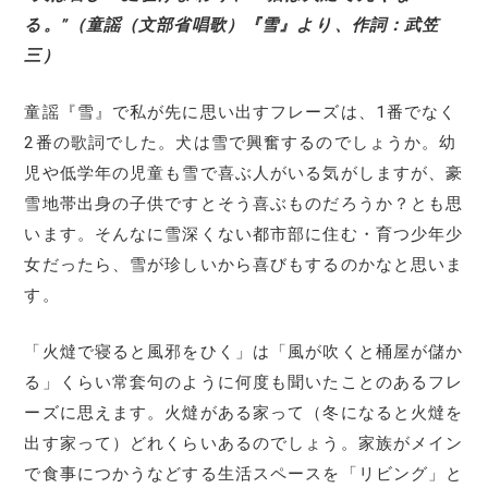
る。”（童謡（文部省唱歌）『雪』より、作詞：武笠
三）
童謡『雪』で私が先に思い出すフレーズは、1番でなく
2番の歌詞でした。犬は雪で興奮するのでしょうか。幼
児や低学年の児童も雪で喜ぶ人がいる気がしますが、豪
雪地帯出身の子供ですとそう喜ぶものだろうか？とも思
います。そんなに雪深くない都市部に住む・育つ少年少
女だったら、雪が珍しいから喜びもするのかなと思いま
す。
「火燵で寝ると風邪をひく」は「風が吹くと桶屋が儲か
る」くらい常套句のように何度も聞いたことのあるフレ
ーズに思えます。火燵がある家って（冬になると火燵を
出す家って）どれくらいあるのでしょう。家族がメイン
で食事につかうなどする生活スペースを「リビング」と