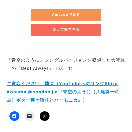
Amazonで見る
楽天市場で見る
『青空のように』シングルバージョンを収録した大滝詠
一の『Best Always』（2014）
ご寛容ください 拙演（YouTubeへのリンクShiro
Aonuma @bandshijin『青空のように（大滝詠一の
曲）ギター弾き語りとハーモニカ』）
F
ク
ク
a
リ
リ
c
ッ
ッ
e
ク
ク
b
し
し