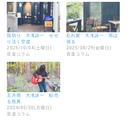
o
て
て
o
友
X
k
達
で
で
に
共
共
メ
有
有
ー
(
す
ル
新
る
で
し
に
リ
い
指切り 大滝詠一 せせ
乱れ髪 大滝詠一 雨は
は
ン
ウ
り泣く空虚
巡る
ク
ク
ィ
リ
を
ン
2025/10/04(土曜日)
2025/08/29(金曜日)
ッ
送
ド
音楽コラム
音楽コラム
ク
信
ウ
し
(
で
て
新
開
く
し
き
だ
い
ま
さ
ウ
す
い
ィ
)
(
ン
新
ド
し
ウ
い
で
五月雨 大滝詠一 飴売
ウ
開
る怪異
ィ
き
ン
ま
2024/05/20(月曜日)
ド
す
音楽コラム
ウ
)
で
開
き
ま
す