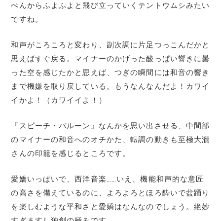
ぺんからふよふよと飛び立っていくテントウムシみたい
ですね。
和声がころころと変わり、副次調に片足つっこんだかと
思えばすぐ戻る。マイナーのかげった酸っぱい響きに曇
った空を感じたかと思えば、つぎの瞬間には和音の響き
まで機嫌を取り戻している。もうなんなんだよ！カワイ
イかよ！（カワイイよ！）
『スピーチ・バルーン』なんかを思い出させる、中間部
のマイナーの和音へのオチかた、転調の動きも至極大瀧
さんの印籠を感じるところです。
愛嬌いっぱいで、西洋音楽……いえ、機能和声的な意匠
の高さを備えているのに、よろよろとほろ酔いで盆踊り
を楽しむような平和さと愛嬌はなんなのでしょう。絶妙
すぎますし独創の極みです。