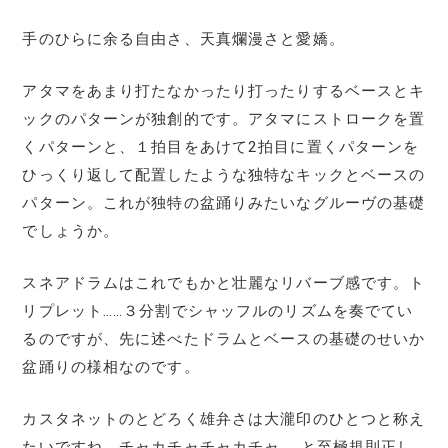
手のひらに余る自由さ、天真爛漫さと愛嬌。
アタマをあまり打たなかったり打ったりするベースとキ
ックのパターンが独創的です。アタマにストロークを置
くパターンと、１拍目をあけて2拍目に置くパターンを
ひっくり返して配置したような独特なキックとベースの
パターン。これが独特の盆踊りみたいなグルーヴの基礎
でしょうか。
スネアドラムはこれでもかと壮麗なリバーブ感です。ト
リプレット……３分割でシャッフルのリズムを奏でてい
るのですが、先に述べたドラムとベースの基礎のせいか
盆踊りの様相なのです。
カスタネットのとどろく雄弁さは大瀧印のひとつと称え
たいですね。チャカチャチャカチャ……と至極規則正し