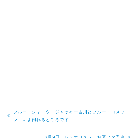
投
ブルー・シャトウ ジャッキー吉川とブルー・コメッ
稿
ツ いま倒れるところです
ナ
3月9日 レミオロメン お互いが恩恵