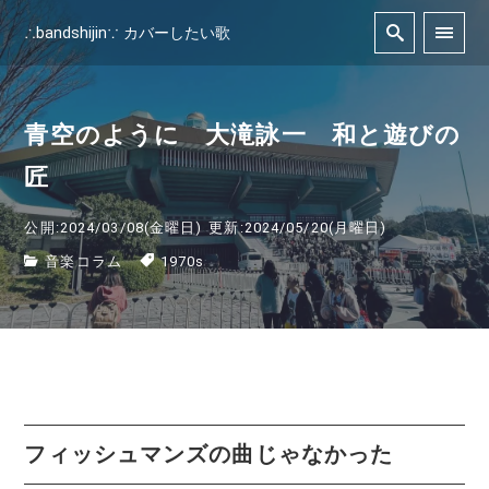
∴bandshijin∵ カバーしたい歌
青空のように 大滝詠一 和と遊びの
匠
公開:2024/03/08(金曜日)
更新:2024/05/20(月曜日)
音楽コラム
1970s
フィッシュマンズの曲じゃなかった