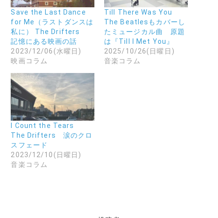
る
で
し
に
リ
い
Save the Last Dance
Till There Was You
は
ン
ウ
for Me（ラストダンスは
The Beatlesもカバーし
ク
ク
ィ
リ
を
ン
私に） The Drifters
たミュージカル曲 原題
ッ
送
ド
記憶にある映画の話
は『Till I Met You』
ク
信
ウ
し
(
で
2023/12/06(水曜日)
2025/10/26(日曜日)
て
新
開
映画コラム
音楽コラム
く
し
き
だ
い
ま
さ
ウ
す
い
ィ
)
(
ン
新
ド
し
ウ
い
で
ウ
開
ィ
き
ン
ま
I Count the Tears
ド
す
The Drifters 涙のクロ
ウ
)
で
スフェード
開
2023/12/10(日曜日)
き
ま
音楽コラム
す
)