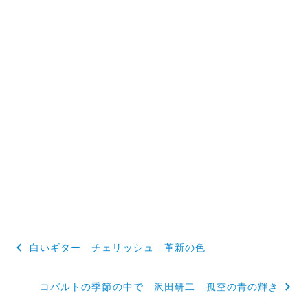
投
白いギター チェリッシュ 革新の色
稿
コバルトの季節の中で 沢田研二 孤空の青の輝き
ナ