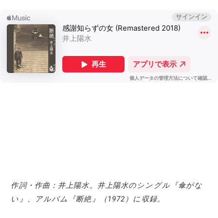
作詞・作曲：井上陽水。井上陽水のシングル『傘がな
い』、アルバム『断絶』（1972）に収録。