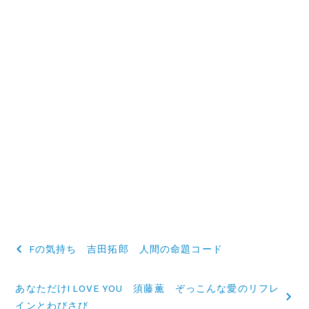
投
Fの気持ち 吉田拓郎 人間の命題コード
稿
あなただけI LOVE YOU 須藤薫 ぞっこんな愛のリフレ
ナ
インとわびさび