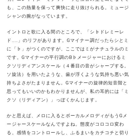
も、この熱量を保って爽快に走り抜けられる。ミュージ
シャンの腕がなっています。
イントロと歌に入る間のところで、「シ♭ドレミーレ
ド……」のリフがあります。Gマイナー調だったらシとミ
に「♭」がつくのですが、ここではミがナチュラルのミ
です。Gマイナーの平行調のB♭メージャーにおけるミ
クソリディアンスケール（４番目の音がシャープする。
ソ旋法）を用いたような、歯が浮くような気持ち悪い気
持ちよさがたまりません。Gマイナーの旋律的短音階と
思ってもいいのかもわかりませんが、私の耳的には「ミ
クソ（リディアン）」っぽくかんじます。
かと思えば、メロに入るとボーカルメロディがもうGメ
ージャースケールなんですよね。態度がコロコロ変わ
る。感情をコントロールし、ふるまいをカチコチと切り