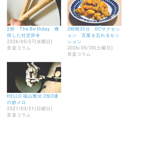
k
達
で
で
に
共
共
メ
有
有
ー
(
す
ル
新
る
で
し
に
リ
い
2秒 The Birthday 獲
2時間35分 RCサクセシ
は
ン
ウ
得した社交辞令
ョン 言葉を忘れるセッ
ク
ク
ィ
リ
を
ン
2026/05/27(水曜日)
ション
ッ
送
ド
音楽コラム
2026/05/30(土曜日)
ク
信
ウ
し
(
で
音楽コラム
て
新
開
く
し
き
だ
い
ま
さ
ウ
す
い
ィ
)
(
ン
新
ド
し
ウ
い
で
ウ
開
HELLO 福山雅治 2拍3連
ィ
き
ン
ま
の妙メロ
ド
す
2021/03/21(日曜日)
ウ
)
で
音楽コラム
開
き
ま
す
)