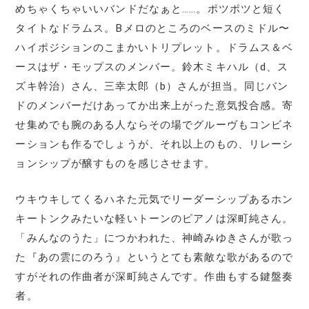
めちゃくちゃいいバンドだなぁと……。ポツポツと短く
タイトなドラムス。Bメロのところのベースのミドル〜
ハイポジションのこまかいトリプレット。ドラムス＆ベ
ースはザ・モップスのメンバー。鈴木ミキハル（d、ス
ズキ幹治）さん、三幸太郎（b）さんが担当。同じバン
ドのメンバーだけあってか出来上がった意気投合感。寄
せ集めでも腕のある人ならその場でグルーヴもコンビネ
ーションも作るでしょうが、それ以上のもの、リレーシ
ョンシップが醸すものを感じさせます。
ウキウキしてくるハネた元気でリーダーシップあるホン
キートンクみたいな軽いトーンのピアノは深町純さん。
「みんなのうた」につかわれた、神崎みゆきさんが歌っ
た『あの雲にのろう』というとても素敵な歌があるので
すがそれの作曲者が深町純さんです。作曲もする鍵盤奏
者。