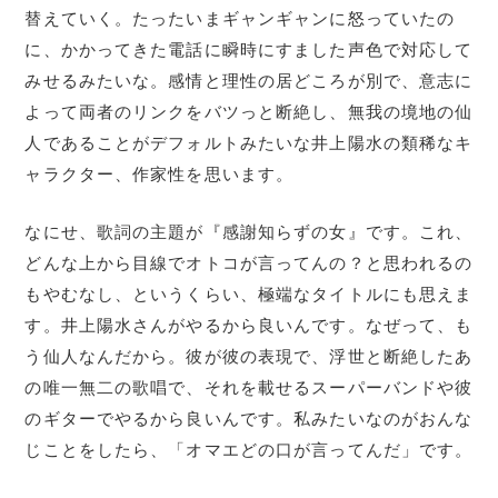
替えていく。たったいまギャンギャンに怒っていたの
に、かかってきた電話に瞬時にすました声色で対応して
みせるみたいな。感情と理性の居どころが別で、意志に
よって両者のリンクをバツっと断絶し、無我の境地の仙
人であることがデフォルトみたいな井上陽水の類稀なキ
ャラクター、作家性を思います。
なにせ、歌詞の主題が『感謝知らずの女』です。これ、
どんな上から目線でオトコが言ってんの？と思われるの
もやむなし、というくらい、極端なタイトルにも思えま
す。井上陽水さんがやるから良いんです。なぜって、も
う仙人なんだから。彼が彼の表現で、浮世と断絶したあ
の唯一無二の歌唱で、それを載せるスーパーバンドや彼
のギターでやるから良いんです。私みたいなのがおんな
じことをしたら、「オマエどの口が言ってんだ」です。