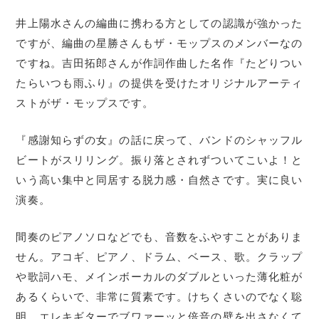
井上陽水さんの編曲に携わる方としての認識が強かった
ですが、編曲の星勝さんもザ・モップスのメンバーなの
ですね。吉田拓郎さんが作詞作曲した名作『たどりつい
たらいつも雨ふり』の提供を受けたオリジナルアーティ
ストがザ・モップスです。
『感謝知らずの女』の話に戻って、バンドのシャッフル
ビートがスリリング。振り落とされずついてこいよ！と
いう高い集中と同居する脱力感・自然さです。実に良い
演奏。
間奏のピアノソロなどでも、音数をふやすことがありま
せん。アコギ、ピアノ、ドラム、ベース、歌。クラップ
や歌詞ハモ、メインボーカルのダブルといった薄化粧が
あるくらいで、非常に質素です。けちくさいのでなく聡
明。エレキギターでブワァーッと倍音の壁を出さなくて