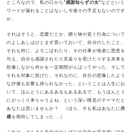
ところなので、私の口から
“感謝知らずの女”
などという
ワードが漏れることはないし今後その予定もないのです
が。
それはそうと、恋愛だとか、贈り物や貢ぐ行為について
のよしあしはひとまず置いておいて、自分のしたこと、
それも特に、よろこばれたり、その仕事が他者に恩恵を
与え、自分も感謝されたり見返りを受けたりする未来を
想像しながら何かを一定期間がんばってやった、そして
それを対象に投げた、それなのに、自分の想像したよう
な評価も反響も得られなかった、ということは人生にお
いて、ほんとうにあるあるもあるあるで、もうほんとう
にがっくり来ちゃうよね、という深い嘆息のテーマだと
あなたは思いませんか？ （ほら、今も私はあなたに
共
感
を期待してしまった……）
これは、そもそも自分のがんばりの方向が見当違いであ