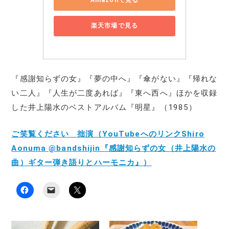
Amazonで見る
楽天市場で見る
『感謝知らずの女』『夢の中へ』『傘がない』『帰れな
い二人』『人生が二度あれば』『東へ西へ』ほかを収録
した井上陽水のベストアルバム『明星』（1985）
ご笑覧ください 拙演（YouTubeへのリンクShiro
Aonuma @bandshijin『感謝知らずの女（井上陽水の
曲）ギター弾き語りとハーモニカ』）
F
ク
ク
a
リ
リ
c
ッ
ッ
e
ク
ク
b
し
し
o
て
て
o
友
X