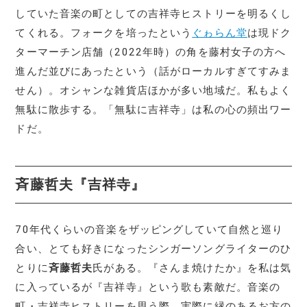
していた音楽の町としての吉祥寺ヒストリーを明るくし
てくれる。フォークを培ったという
ぐゎらん堂
は現ドク
ターマーチン店舗（2022年時）の角を藤村女子の方へ
進んだ並びにあったという（話がローカルすぎてすみま
せん）。オシャンな雑貨店ほかが多い地域だ。私もよく
無駄に散歩する。「無駄に吉祥寺」は私の心の頻出ワー
ドだ。
斉藤哲夫『吉祥寺』
70年代くらいの音楽をザッピングしていて自然と巡り
合い、とても好きになったシンガーソングライターのひ
とりに
斉藤哲夫
氏がある。『さんま焼けたか』を私は気
に入っているが『吉祥寺』という歌も素敵だ。音楽の
町・吉祥寺ヒストリーを思う際、実際に縁のあるお方の