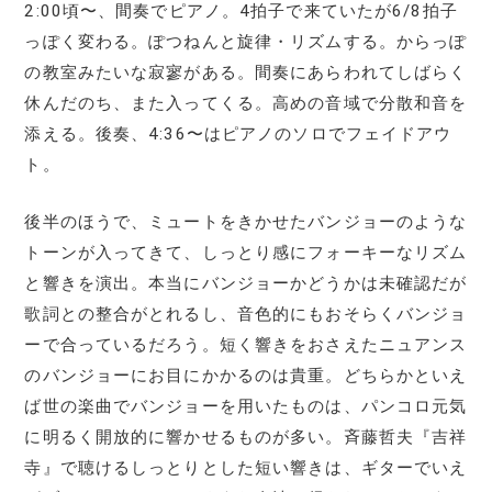
2:00頃〜、間奏でピアノ。4拍子で来ていたが6/8拍子
っぽく変わる。ぽつねんと旋律・リズムする。からっぽ
の教室みたいな寂寥がある。間奏にあらわれてしばらく
休んだのち、また入ってくる。高めの音域で分散和音を
添える。後奏、4:36〜はピアノのソロでフェイドアウ
ト。
後半のほうで、ミュートをきかせたバンジョーのような
トーンが入ってきて、しっとり感にフォーキーなリズム
と響きを演出。本当にバンジョーかどうかは未確認だが
歌詞との整合がとれるし、音色的にもおそらくバンジョ
ーで合っているだろう。短く響きをおさえたニュアンス
のバンジョーにお目にかかるのは貴重。どちらかといえ
ば世の楽曲でバンジョーを用いたものは、パンコロ元気
に明るく開放的に響かせるものが多い。斉藤哲夫『吉祥
寺』で聴けるしっとりとした短い響きは、ギターでいえ