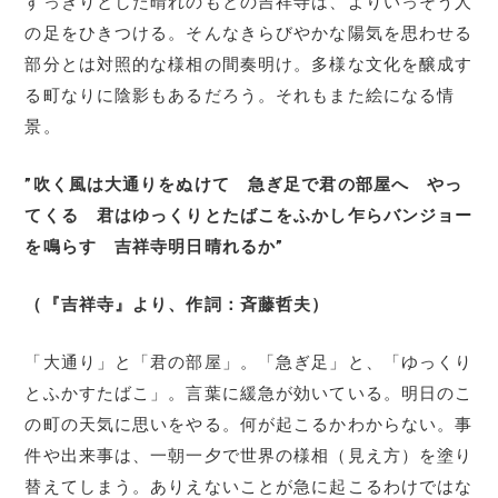
すっきりとした晴れのもとの吉祥寺は、よりいっそう人
の足をひきつける。そんなきらびやかな陽気を思わせる
部分とは対照的な様相の間奏明け。多様な文化を醸成す
る町なりに陰影もあるだろう。それもまた絵になる情
景。
”吹く風は大通りをぬけて 急ぎ足で君の部屋へ やっ
てくる 君はゆっくりとたばこをふかし乍らバンジョー
を鳴らす 吉祥寺明日晴れるか”
（『吉祥寺』より、作詞：斉藤哲夫）
「大通り」と「君の部屋」。「急ぎ足」と、「ゆっくり
とふかすたばこ」。言葉に緩急が効いている。明日のこ
の町の天気に思いをやる。何が起こるかわからない。事
件や出来事は、一朝一夕で世界の様相（見え方）を塗り
替えてしまう。ありえないことが急に起こるわけではな