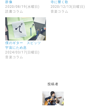
リ
を
ン
群像
寺に響く歌
ッ
送
ド
2020/08/19(水曜日)
2020/12/13(日曜日)
ク
信
ウ
し
(
で
読書コラム
音楽コラム
て
新
開
く
し
き
だ
い
ま
さ
ウ
す
い
ィ
)
(
ン
新
ド
し
ウ
い
で
ウ
開
僕のギター スピッツ
ィ
き
ン
ま
宇宙にため息
ド
す
2024/03/17(日曜日)
ウ
)
で
音楽コラム
開
き
ま
す
)
投稿者