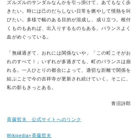
ズルズルのサンダルなんかを引っ掛けて、あてもなく歩
きたい。時には己のだらしない日常を燃やして情熱を叫
びたい。多様で幅のある目的が混成し、成り立つ。根付
くものもあれば、出入りするものもある。バランスよく
血がめぐっている。
「無縁過ぎて、おれには関係ないや」「この町こそがお
れのすべて！」いずれが多過ぎても、町のバランスは崩
れる。一人ひとりの都合によって、適切な距離で関係を
結ぶことで今の吉祥寺が更新され続けていく。そこに、
私の影もきっとある。
青沼詩郎
斉藤哲夫 公式サイトへのリンク
Wikipedia>斉藤哲夫