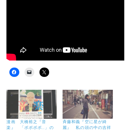
F
ク
ク
a
リ
リ
c
ッ
ッ
e
ク
ク
b
し
し
o
て
て
o
友
X
k
達
で
で
に
共
共
メ
有
有
ー
(
す
ル
新
る
で
し
に
リ
い
漫画 大橋裕之『音
斉藤和義『空に星が綺
は
ン
ウ
楽』 「ボボボボ…」の
麗』 私の頭の中の吉祥
ク
ク
ィ