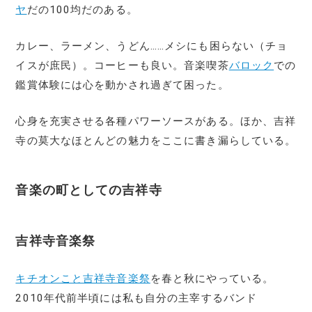
ヤ
だの100均だのある。
カレー、ラーメン、うどん……メシにも困らない（チョ
イスが庶民）。コーヒーも良い。音楽喫茶
バロック
での
鑑賞体験には心を動かされ過ぎて困った。
心身を充実させる各種パワーソースがある。ほか、吉祥
寺の莫大なほとんどの魅力をここに書き漏らしている。
音楽の町としての吉祥寺
吉祥寺音楽祭
キチオンこと吉祥寺音楽祭
を春と秋にやっている。
2010年代前半頃には私も自分の主宰するバンド