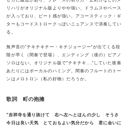
せ方に緩急があり、フレーズの切り方・止め方などのメ
リハリがオリジナル版よりやや強い。ドラムスやベース
が入っており、ビート感が強い。アコースティック・ギ
ターもコードストロークっぽいニュアンスで演奏してい
る。
無声音の“チキチキチー・キチジョージー”が出てくる段
階が早く（間奏で登場）、エンディング（後の）ピアノ
ソロはない。オリジナル版で“チキチキ……”していた後奏
あたりにはボーカルのハミング。間奏のフルートのトー
ンはメロトロン（私の好物）だろうか。
歌詞 町の抱擁
“吉祥寺を通り抜けて 右へ左へとほんの少し そうさ
今日は良い天気 とておもよい気分だから 君に会いに