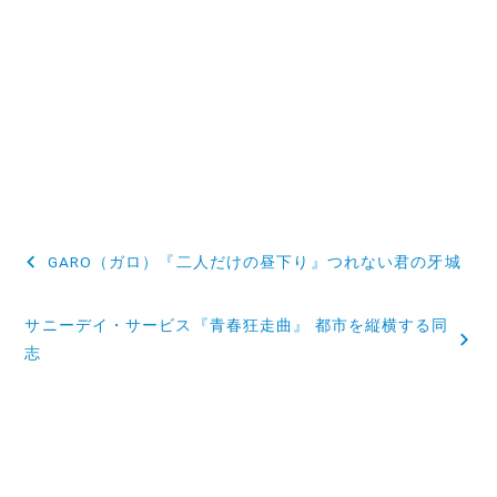
投
GARO（ガロ）『二人だけの昼下り』つれない君の牙城
稿
サニーデイ・サービス『青春狂走曲』 都市を縦横する同
ナ
志
ビ
ゲ
ー
シ