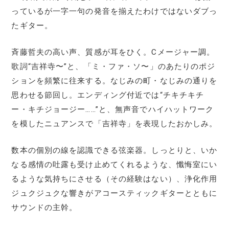
っているが一字一句の発音を揃えたわけではないダブっ
たギター。
斉藤哲夫の高い声、質感が耳をひく。Cメージャー調。
歌詞“吉祥寺〜”と、「ミ・ファ・ソ〜」のあたりのポジ
ションを頻繁に往来する。なじみの町・なじみの通りを
思わせる節回し。エンディング付近では“チキチキチ
ー・キチジョージー……”と、無声音でハイハットワーク
を模したニュアンスで「吉祥寺」を表現したおかしみ。
数本の個別の線を認識できる弦楽器。しっとりと、いか
なる感情の吐露も受け止めてくれるような、懺悔室にい
るような気持ちにさせる（その経験はない）、浄化作用
ジュクジュクな響きがアコースティックギターとともに
サウンドの主幹。