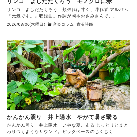
リンゴ よしだたくろう モノクロに赤
リンゴ よしだたくろう 頬張れば甘く、喋れず アルバム
『元気です。』収録曲。作詞が岡本おさみさんで、...
2026/08/06(木曜日)
音楽コラム
青沼詩郎
かんかん照り 井上陽水 やがて暑さ翳る
かんかん照り 井上陽水 いやな夏、走る じっとりとまと
わりつくようなサウンド。ピックベースのじくじく...