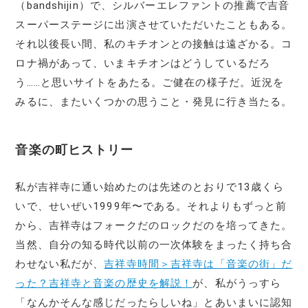
（bandshijin）で、シルバーエレファントの推薦で吉音
スーパーステージに出演させていただいたこともある。
それ以後長い間、私のキチオンとの接触は遠ざかる。コ
ロナ禍があって、いまキチオンはどうしているだろ
う……と思いサイトをあたる。ご健在の様子だ。近況を
みるに、またいくつかの思うこと・発見に行き当たる。
音楽の町ヒストリー
私が吉祥寺に通い始めたのは先述のとおりで13歳くら
いで、せいぜい1999年〜である。それよりもずっと前
から、吉祥寺はフォークだのロックだのを培ってきた。
当然、自分の知る時代以前の一次体験をまったく持ち合
わせない私だが、
吉祥寺時間＞吉祥寺は「音楽の街」だ
った？吉祥寺と音楽の歴史を解説！
が、私がうっすら
「なんかそんな感じだったらしいね」とあいまいに認知