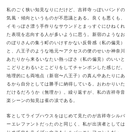
私のごく狭い知見なりにだけど、吉祥寺っぽいバンドの
気風・傾向というものが不思議とある。良くも悪くも、
イモっぽさ漂う手作りなサウンドとまっすぐにひねくれ
た表現を志向する人が多いように思う。新宿のようなお
のぼりさんの集う町のいけすかない反骨感（私の偏見）
と、八王子のような地元〜アクセスの便のせいか神奈川
あたりから来るいなたい熱っぽさ（私の偏見）のいいと
こどりとわるいとこどりをしてチャンポンした感じだ。
地理的にも両地点（新宿〜八王子）の真ん中あたりにあ
るから自分としては勝手に納得している。おわかりいた
だけるだろうか（無理か）。繰り返すが、私の吉祥寺音
楽シーンの知見は雀の涙である。
客としてライブハウスをはじめて見たのが吉祥寺シルバ
ーエレファントだったのと同じく、私が出演者としては