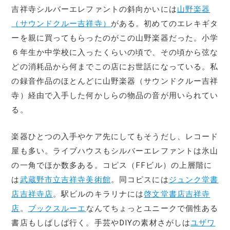
吉祥寺シルバーエレファントの斜向かいには
山野楽器
（サウンドクルー吉祥寺）
がある。初めてのエレキギタ
ーを親に買ってもらったのがこの山野楽器だった。小学
６年生か中学校に入ったくらいの頃で、その頃から弦な
どの消耗品から何までこの店にお世話になっている。私
の録音作品のほとんどに山野楽器（サウンドクルー吉祥
寺）経由で入手した何かしらの物品の音が用いられてい
る。
楽器ひとつの入手やケア先にしてもそうだし、レコード
屋も多い。ライブハウスもシルバーエレファントは氷山
の一角でほか数多ある。コピス（FFビル）の上層階に
は
武蔵野市立吉祥寺美術館
。同コピスには
ジュンク堂書
店吉祥寺店
。駅ビルのキラリナには
啓文堂書店吉祥寺
店
。
ブックスルーエ
なんてちょっとユニークで個性ある
書店もしばしば行く。手芸やDIYの素材さがしは
ユザワ