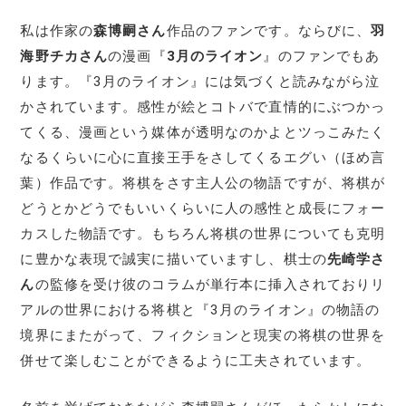
私は作家の
森博嗣さん
作品のファンです。ならびに、
羽
海野チカさん
の漫画『
3月のライオン
』のファンでもあ
ります。『3月のライオン』には気づくと読みながら泣
かされています。感性が絵とコトバで直情的にぶつかっ
てくる、漫画という媒体が透明なのかよとツっこみたく
なるくらいに心に直接王手をさしてくるエグい（ほめ言
葉）作品です。将棋をさす主人公の物語ですが、将棋が
どうとかどうでもいいくらいに人の感性と成長にフォー
カスした物語です。もちろん将棋の世界についても克明
に豊かな表現で誠実に描いていますし、棋士の
先崎学さ
ん
の監修を受け彼のコラムが単行本に挿入されておりリ
アルの世界における将棋と『3月のライオン』の物語の
境界にまたがって、フィクションと現実の将棋の世界を
併せて楽しむことができるように工夫されています。