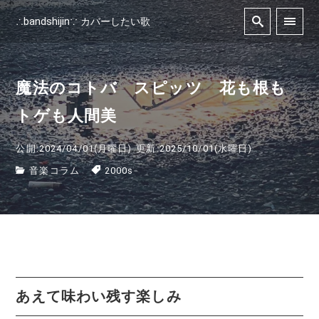
∴bandshijin∵ カバーしたい歌
魔法のコトバ スピッツ 花も根も
トゲも人間美
公開:2024/04/01(月曜日)
更新:2025/10/01(水曜日)
音楽コラム
2000s
あえて味わい残す楽しみ