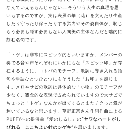
なんていえるもんじゃない……そういう人生の真理を思
いもするのですが、実は表層の華（花）を支えたり生産
したり守ったり保ったりする労力やその姿自体が、恥じ
らう必要も隠す必要もない人間美の主体なんだと端的に
刻む名句です。
「トゲ」は非常にスピッツ的といいますか、メンバーの
奏でる音や声それぞれにいかにもな「スピッツ印」が存
在するように、コトバのモチーフ、歌詞に導き入れる語
句や単語ひとつひとつにもそうした「お印」を感じま
す。メロやサビの歌詞は具体的な「小物」のモチーフが
少なく、観念的な表現で占められていますので大サビで
ちょっと「トゲ」なんかが出てくるとまたチクっと気が
利いているなと思います。草野正宗さん作詞作曲による
PUFFYへの提供曲『愛のしるし』の
“ヤワなハートがし
びれる ここちよい針のシゲキ”
を思い出します。