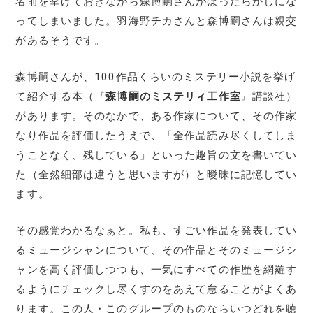
名前を挙げておきながら森博嗣さんがほったらかしにな
ってしまいました。羽海野チカさんと森博嗣さんは親交
があるそうです。
森博嗣さんが、100作品くらいのミステリー小説を挙げ
て紹介する本（『
森博嗣のミステリィ工作室
』講談社）
があります。そのなかで、ある作家について、その作家
なり作品を評価したうえで、「全作品読み尽くしてしま
うことなく、残している」といった趣旨の文を書いてい
た（全然細部は違うと思いますが）と曖昧に記憶してい
ます。
その感覚わかるなぁと。私も、すごい作品を発表してい
るミュージシャンについて、その作品とそのミュージシ
ャンを高く評価しつつも、一気にすべての作歴を網羅す
るようにチェックし尽くすのをあえて怠ることがよくあ
ります。この人・このグループのものならいつどれを聴