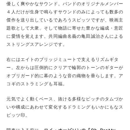
優しく爽やかなサウンド。バンドのオリジナルメンバー
４人だけが生身で鳴らすサウンドのみによっても数多の
傑作を送り出しているであろうスピッツですが、映画主
題歌として大衆、そして物語に寄せた豊かな編成・意匠
に愛情を覚えます。共同編曲名義の亀田誠治さんによる
ストリングスアレンジです。
右にはエイトのブリッジミュートで支えるリズムギタ
ー。左からは圧倒的にクリアで輪郭のトーンのギターが
オブリガード的に幕のような音の織物を垂らします。ア
コギのストラミングも耳福。
元気でよく動くベース、抜ける多様なピッチのタムづか
いや構成にあわせて変化するドラミングもいかにもなス
ピッツ印。