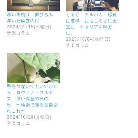
有
ー
(
す
ル
新
る
で
し
に
リ
い
寒い夜明け 郷ひろみ
くるり アルバム 感覚
は
ン
ウ
浮いた幽玄の口
は道標 おもしろさに正
ク
ク
ィ
リ
を
ン
2024/02/15(木曜日)
直に、キャリアを味方
ッ
送
ド
音楽コラム
に。
ク
信
ウ
し
(
で
2023/10/04(水曜日)
て
新
開
音楽コラム
く
し
き
だ
い
ま
さ
ウ
す
い
ィ
)
(
ン
新
ド
し
ウ
い
で
ウ
開
ィ
き
ン
ま
手をつないでもいいかし
ド
す
ら ロウィナ・コルテ
ウ
)
で
ス 淡い決意の日の
開
出 〜検索で知る音楽あ
き
ま
れこれ〜
す
2024/10/28(月曜日)
)
音楽コラム