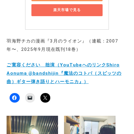
楽天市場で見る
羽海野チカの漫画『3月のライオン』（連載：2007
年〜、2025年9月現在既刊18巻）
ご寛容ください 拙演（YouTubeへのリンクShiro
Aonuma @bandshijin『魔法のコトバ（スピッツの
曲）ギター弾き語りとハーモニカ』）
F
ク
ク
a
リ
リ
c
ッ
ッ
e
ク
ク
b
し
し
o
て
て
o
友
X
k
達
で
で
に
共
共
メ
有