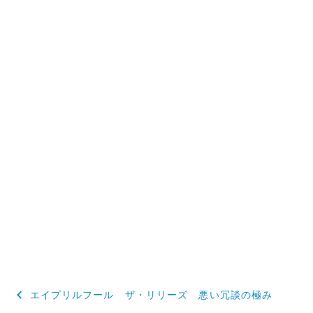
投
エイプリルフール ザ・リリーズ 悪い冗談の極み
稿