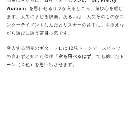
間奏に入る前に、
ロイ・オービソンの『Oh, Pretty
Woman』
を思わせるリフが入るところ、遊び心を感じ
ます。人生にまじる娯楽。あるいは、人生そのものがエ
ンターテイメントなんだとリスナーの背中に手を添えな
がら遊びに誘う茶目っ気です。
突入する間奏のギターソロは12弦トーンで、スピッツ
の言わずと知れた傑作『
空も飛べるはず
』でも聴いたト
ーン（音色）を思い出させます。