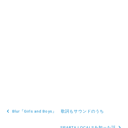
投
Blur『Girls and Boys』 歌詞もサウンドのうち
稿
SPARTA LOCALSを知った話