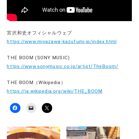
宮沢和史オフィシャルウェブ
https://www.miyazawa-kazufumi.jp/index.html
THE BOOM (SONY MUSIC)
https://www.sonymusic.co.jp/artist/TheBoom/
THE BOOM（Wikipedia）
https://ja.wikipedia.org/wiki/THE_BOOM
F
ク
ク
a
リ
リ
c
ッ
ッ
e
ク
ク
b
し
し
o
て
て
o
友
X
k
達
で