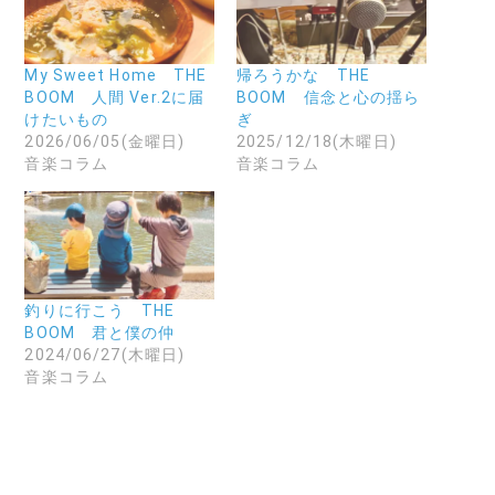
で
に
共
共
メ
有
有
ー
(
す
ル
新
る
で
し
に
リ
い
My Sweet Home THE
帰ろうかな THE
は
ン
ウ
BOOM 人間 Ver.2に届
BOOM 信念と心の揺ら
ク
ク
ィ
リ
を
ン
けたいもの
ぎ
ッ
送
ド
2026/06/05(金曜日)
2025/12/18(木曜日)
ク
信
ウ
し
(
で
音楽コラム
音楽コラム
て
新
開
く
し
き
だ
い
ま
さ
ウ
す
い
ィ
)
(
ン
新
ド
し
ウ
い
で
ウ
開
釣りに行こう THE
ィ
き
ン
ま
BOOM 君と僕の仲
ド
す
2024/06/27(木曜日)
ウ
)
で
音楽コラム
開
き
ま
す
)