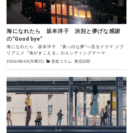
海になれたら 坂本洋子 決別と儚げな感謝
の“Good bye”
海になれたら 坂本洋子 “真っ白な夢”へ至るドラマ ジブ
リアニメ『海がきこえる』のエンディングテーマ...
2026/08/03(月曜日)
音楽コラム
青沼詩郎