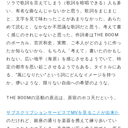
ソラで歌詞を言えてしまう（歌詞を暗唱できる）人も多
い、有名な曲なんじゃないかと思う。歌詞をまじまじ
と、文字を見て味わったことがあまりなかった。あらた
めて読むと、なかなか不思議な歌詞だと思う。考えて書
く感じのそれじゃないと思った。作詞者はTHE BOOM
のボーカル、宮沢和史。実際、ご本人がどのように作っ
たか知らないから、もちろん「考えて」書いたのかもし
れない。広い地平（海原）を感じさせるようでいて、特
定の都市を思い起こさせるようでもある。タイトルにあ
る、“風になりたい”という詞にどんなイメージを持つ
か。儚いような、限りない自由への希望のような。
THE BOOMの活動の原点は、原宿のホコ天だという。
サブスクリプションサービスでMVを見ることが出来た
のだけれど、銀座の通りを楽器を携えて練り歩いてい