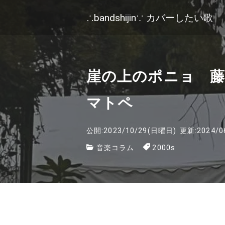
∴bandshijin∵ カバーしたい歌
崖の上のポニョ 藤
マトペ
公開:2023/10/29(日曜日)
更新:2024/0
音楽コラム
2000s