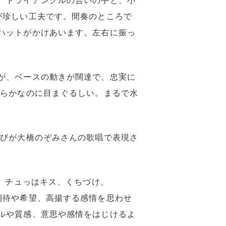
。トライアングルの合いの手と、小
が珍しい工夫です。間奏のところで
ハットがかけあいます。左右に振っ
が、ベースの動きが闊達で、忠実に
滑らかなのに目まぐるしい。まるで水
こびが大橋のぞみさんの歌唱で表現さ
。チュっはキス、くちづけ、
期待や希望、高揚する感情を思わせ
ルや質感、意思や感情をはじけるよ