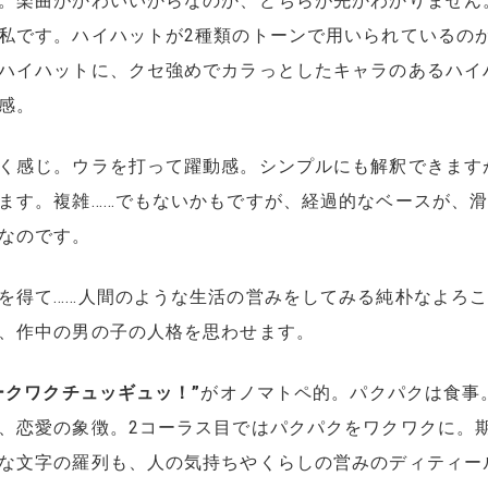
。楽曲がかわいいからなのか、どちらが先かわかりません
私です。ハイハットが2種類のトーンで用いられているの
ハイハットに、クセ強めでカラっとしたキャラのあるハイ
感。
く感じ。ウラを打って躍動感。シンプルにも解釈できます
ます。複雑……でもないかもですが、経過的なベースが、
なのです。
を得て……人間のような生活の営みをしてみる純朴なよろ
、作中の男の子の人格を思わせます。
ークワクチュッギュッ！”
がオノマトペ的。パクパクは食事
、恋愛の象徴。2コーラス目ではパクパクをワクワクに。
な文字の羅列も、人の気持ちやくらしの営みのディティー