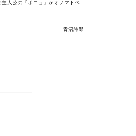
で主人公の「ポニョ」がオノマトペ
青沼詩郎