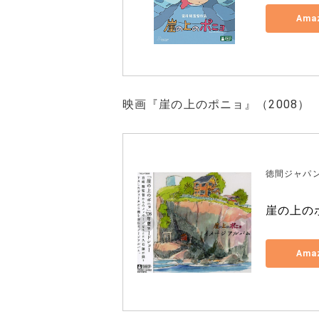
Ama
映画『崖の上のポニョ』（2008）
徳間ジャパ
崖の上の
Ama