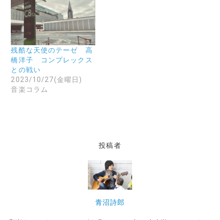
だ
い
ま
さ
ウ
す
い
ィ
)
(
ン
新
ド
し
ウ
い
で
ウ
開
残酷な天使のテーゼ 高
ィ
き
ン
ま
橋洋子 コンプレックス
ド
す
との戦い
ウ
)
で
2023/10/27(金曜日)
開
音楽コラム
き
ま
す
)
投稿者
青沼詩郎