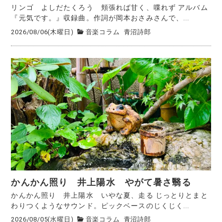
リンゴ よしだたくろう 頬張れば甘く、喋れず アルバム
『元気です。』収録曲。作詞が岡本おさみさんで、...
2026/08/06(木曜日)
音楽コラム
青沼詩郎
かんかん照り 井上陽水 やがて暑さ翳る
かんかん照り 井上陽水 いやな夏、走る じっとりとまと
わりつくようなサウンド。ピックベースのじくじく...
2026/08/05(水曜日)
音楽コラム
青沼詩郎