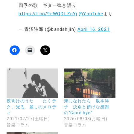
四季の歌 ギター弾き語り
https://t.co/9cWQDLZnYj
@YouTube
より
— 青沼詩郎 (@bandshijin)
April 16, 2021
F
ク
ク
a
リ
リ
c
ッ
ッ
e
ク
ク
b
し
し
o
て
て
o
友
X
k
達
で
で
に
共
共
メ
有
有
ー
(
す
ル
新
る
で
し
に
リ
い
夜明けのうた 「たくテ
海になれたら 坂本洋
は
ン
ウ
ク」光る、麗しのメロデ
子 決別と儚げな感謝
ク
ク
ィ
リ
を
ン
ィ
の“Good bye”
ッ
送
ド
2021/02/27(土曜日)
2026/08/03(月曜日)
ク
信
ウ
し
(
で
音楽コラム
音楽コラム
て
新
開
く
し
き