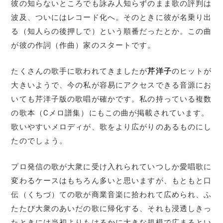
彼の知らないところでも詠み人知らずのまま歌の評判は
波及、ついにはレコード化へ。そのときに彼が名乗り出
る（知人らの後押しで）という順番だったとか。この曲
が彼の作詞（作曲）家のスタートです。
たくさんの歌手に歌われてきましたが
芹洋子
のヒットが
大きいようで、今の私が容易にアクセスできる音源にお
いても芹洋子版の歌唱が確かです。私の持っている複数
の歌本（Cメロ譜集）にもこの曲が掲載されています。
歌いやすいメロディが、歌をより広がりのあるものにし
たのでしょう。
プロ発信の歌が大衆に受け入れられていつしか愛唱歌に
変わるケースはもちろん多いと思いますが、もともと口
伝（くちづ）ての歌が商業音楽に拾われて広められ、ふ
たたび大衆のあいだの歌に帰化する、それも浸透しきっ
たときには当初よりもはるかに大きな規模で広まるとい