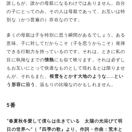
誰しもが、誰かの母親になるわけではありません。自分
の子にとってのみ、その人は母親であって、お互いは特
別な（かつ普遍の）存在なのです。
多くの母親は子を特別に思う瞬間があるでしょう。ある
意味、子に対してだからこそ（子を思うからこそ）発揮
できる行動力を持っているのです。それは、ときに私の
目に執拗なまでの
情熱
にも似て映ります。それは必ずし
もお互いにとって快適なものとして現れるとは限りませ
んが、それもまた、
根雪をとかす大地のような……とい
う形容に沿う
、温もりの比喩なのかもしれません。
5番
“
春夏秋冬愛して僕らは生きている 太陽の光浴びて明
日の世界へ
”
（『四季の歌』より、作詞・作曲：荒木と