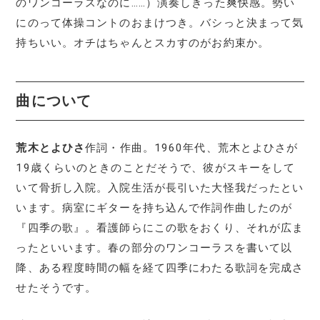
のワンコーラスなのに……）演奏しきった爽快感。勢い
にのって体操コントのおまけつき。バシっと決まって気
持ちいい。オチはちゃんとスカすのがお約束か。
曲について
荒木とよひさ
作詞・作曲。1960年代、荒木とよひさが
19歳くらいのときのことだそうで、彼がスキーをして
いて骨折し入院。入院生活が長引いた大怪我だったとい
います。病室にギターを持ち込んで作詞作曲したのが
『四季の歌』。看護師らにこの歌をおくり、それが広ま
ったといいます。春の部分のワンコーラスを書いて以
降、ある程度時間の幅を経て四季にわたる歌詞を完成さ
せたそうです。