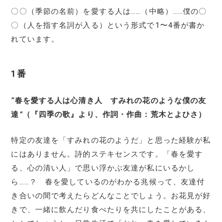
〇〇（季節の名前）を愛する人は……（中略）……僕の〇
〇（人を指す名詞が入る）という形式で1〜4番が書か
れています。
1番
“
春を愛する人は心清き人 すみれの花のような僕の友
達
”
（『四季の歌』より、作詞・作曲：荒木とよひさ）
特定の友達を「すみれの花のようだ」と思った経験が私
にはありません。詩的ステキセンスです。「春を愛す
る、心の清い人」で思い浮かぶ友達が私にいるかし
ら……？ 春を愛しているのがわかる兆候って、友達付
き合いの間で考えたらどんなことでしょう。お花見が好
きで、一緒に飲んだり食べたりを共にしたことがある、