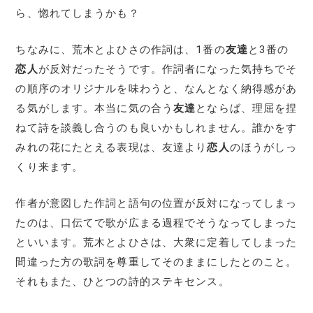
ら、惚れてしまうかも？
ちなみに、荒木とよひさの作詞は、1番の
友達
と3番の
恋人
が反対だったそうです。作詞者になった気持ちでそ
の順序のオリジナルを味わうと、なんとなく納得感があ
る気がします。本当に気の合う
友達
とならば、理屈を捏
ねて詩を談義し合うのも良いかもしれません。誰かをす
みれの花にたとえる表現は、友達より
恋人
のほうがしっ
くり来ます。
作者が意図した作詞と語句の位置が反対になってしまっ
たのは、口伝てで歌が広まる過程でそうなってしまった
といいます。荒木とよひさは、大衆に定着してしまった
間違った方の歌詞を尊重してそのままにしたとのこと。
それもまた、ひとつの詩的ステキセンス。