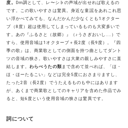
度。
Dm調として、レ〜シ♭の声域が出せれば歌えるの
です。この歌いやすさは驚異。身近な童謡をあれこれ思
い浮かべてみても、なんだかんだ少なくとも1オクター
ブ（8度）超は使用してしまっているものも大変多いで
す。あの『ふるさと（故郷）』（♪うさぎおいし……）で
すら、使用音域は1オクターブ＋長2度（長9度）。『四
季の歌』は、商業歌としての側面を持つ曲としてダント
ツの音域の狭さ。歌いやすさは大衆の親しみやすさに直
結します。
わらべうたの類
まで含めて並べれば、「ほ・
ほ・ほーたるこい」などは完全5度におさまりますし、
たった2音（長2度）でうたえるものも中にはあります
が、あくまで商業歌としてのキャリアを含めた作品でみ
ると、短6度という使用音域の狭さは驚異です。
詞について