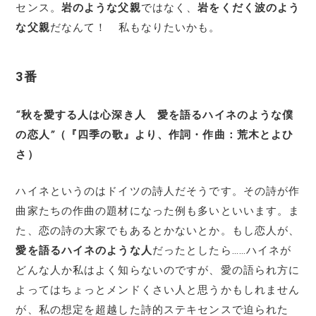
センス。
岩のような父親
ではなく、
岩をくだく波のよう
な父親
だなんて！ 私もなりたいかも。
3番
“
秋を愛する人は心深き人 愛を語るハイネのような僕
の恋人
”
（『四季の歌』より、作詞・作曲：荒木とよひ
さ）
ハイネというのはドイツの詩人だそうです。その詩が作
曲家たちの作曲の題材になった例も多いといいます。ま
た、恋の詩の大家でもあるとかないとか。もし恋人が、
愛を語るハイネのような人
だったとしたら……ハイネが
どんな人か私はよく知らないのですが、愛の語られ方に
よってはちょっとメンドくさい人と思うかもしれません
が、私の想定を超越した詩的ステキセンスで迫られた