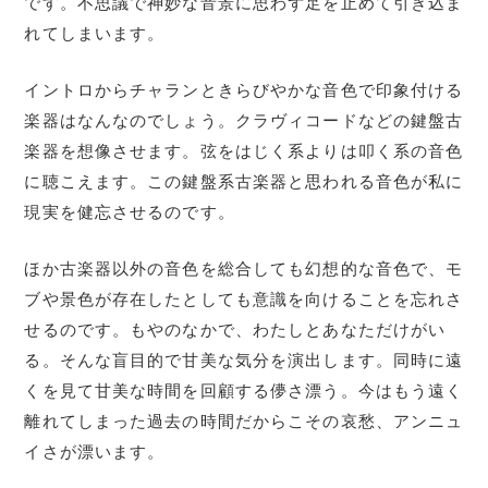
です。不思議で神妙な音景に思わず足を止めて引き込ま
れてしまいます。
イントロからチャランときらびやかな音色で印象付ける
楽器はなんなのでしょう。クラヴィコードなどの鍵盤古
楽器を想像させます。弦をはじく系よりは叩く系の音色
に聴こえます。この鍵盤系古楽器と思われる音色が私に
現実を健忘させるのです。
ほか古楽器以外の音色を総合しても幻想的な音色で、モ
ブや景色が存在したとしても意識を向けることを忘れさ
せるのです。もやのなかで、わたしとあなただけがい
る。そんな盲目的で甘美な気分を演出します。同時に遠
くを見て甘美な時間を回顧する儚さ漂う。今はもう遠く
離れてしまった過去の時間だからこその哀愁、アンニュ
イさが漂います。