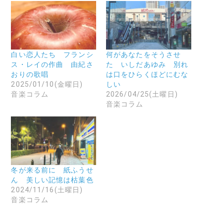
o
て
て
o
友
X
k
達
で
で
に
共
共
メ
有
有
ー
(
す
ル
新
る
で
し
に
リ
い
白い恋人たち フランシ
何があなたをそうさせ
は
ン
ウ
ス・レイの作曲 由紀さ
た いしだあゆみ 別れ
ク
ク
ィ
リ
を
ン
おりの歌唱
は口をひらくほどにむな
ッ
送
ド
2025/01/10(金曜日)
しい
ク
信
ウ
し
(
で
音楽コラム
2026/04/25(土曜日)
て
新
開
音楽コラム
く
し
き
だ
い
ま
さ
ウ
す
い
ィ
)
(
ン
新
ド
し
ウ
い
で
ウ
開
ィ
き
ン
ま
冬が来る前に 紙ふうせ
ド
す
ん 美しい記憶は枯葉色
ウ
)
で
2024/11/16(土曜日)
開
音楽コラム
き
ま
す
)