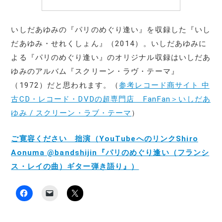
いしだあゆみの『パリのめぐり逢い』を収録した『いし
だあゆみ・せれくしょん』（2014）。いしだあゆみに
よる『パリのめぐり逢い』のオリジナル収録はいしだあ
ゆみのアルバム『スクリーン・ラヴ・テーマ』
（1972）だと思われます。（
参考レコード商サイト 中
古CD・レコード・DVDの超専門店 FanFan＞いしだあ
ゆみ / スクリーン・ラブ・テーマ
）
ご寛容ください 拙演（YouTubeへのリンクShiro
Aonuma @bandshijin『パリのめぐり逢い（フランシ
ス・レイの曲）ギター弾き語り』）
F
ク
ク
a
リ
リ
c
ッ
ッ
e
ク
ク
b
し
し