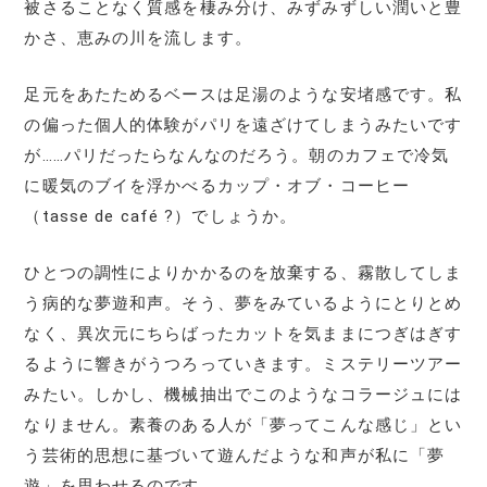
被さることなく質感を棲み分け、みずみずしい潤いと豊
かさ、恵みの川を流します。
足元をあたためるベースは足湯のような安堵感です。私
の偏った個人的体験がパリを遠ざけてしまうみたいです
が……パリだったらなんなのだろう。朝のカフェで冷気
に暖気のブイを浮かべるカップ・オブ・コーヒー
（tasse de café ?）でしょうか。
ひとつの調性によりかかるのを放棄する、霧散してしま
う病的な夢遊和声。そう、夢をみているようにとりとめ
なく、異次元にちらばったカットを気ままにつぎはぎす
るように響きがうつろっていきます。ミステリーツアー
みたい。しかし、機械抽出でこのようなコラージュには
なりません。素養のある人が「夢ってこんな感じ」とい
う芸術的思想に基づいて遊んだような和声が私に「夢
遊」を思わせるのです。