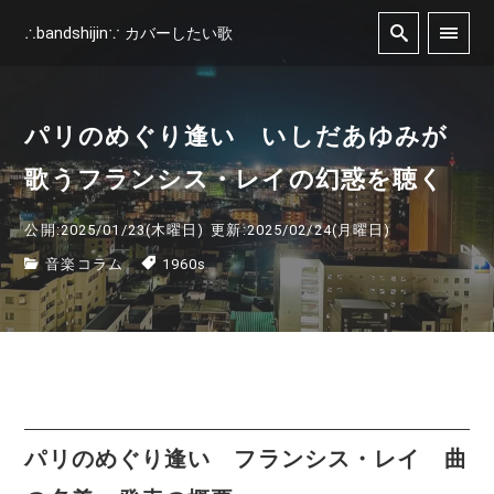
∴bandshijin∵ カバーしたい歌
パリのめぐり逢い いしだあゆみが
歌うフランシス・レイの幻惑を聴く
公開:2025/01/23(木曜日)
更新:2025/02/24(月曜日)
音楽コラム
1960s
パリのめぐり逢い フランシス・レイ 曲