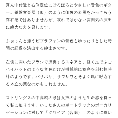
真ん中付近と右側定位にぽろぽろとやさしい音色のギタ
ー。鍵盤古楽器（仮）のように印象の表層をかっさらう
存在感ではありませんが、哀れではかない雰囲気の演出
に絶大な力を貸します。
ふぉぅんと漂うビブラフォンの音色もゆったりとした時
間の経過を演出する紳士さです。
左側に開いたブラシで演奏するスネアと、軽く足でふむ
ハイハットのような音色だけが機械的に秩序を刻む柱時
計のようです。パサパサ、サワサワとそよぐ風に呼応す
る木立の葉なのかもしれません。
ストリングスの中高域の糸は女声のような生命感を持っ
て私に迫ります。いしださんの単一トラックのボーカリ
ゼーションに対して「クワイア（合唱）」のように覆い