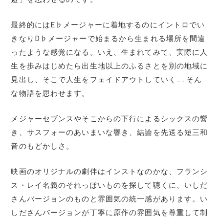
最終的にはE♭メージャーに着地するのにイントロでい
きなりD♭メージャーで始まるから生まれる場所を間違
ったような感覚になる。いえ、生まれてみて、実際に人
生を歩みはじめたら出生地以上のふるさとを別の地域に
見出し、そこで人生をフェイドアウトしていく……そん
な物語を思わせます。
メジャーセブンスやそこからの下行によるシックスの響
き、サスフォーのあいまいな響き、結論を先送る短三和
音のもどかしさ。
映画のオリジナルの劇伴はインストなのかな、フランシ
ス・レイ名義のそれっぽいものを探して聴くに、いしだ
さんバージョンのものと雰囲気の統一感があります。い
しださんバージョンが丁寧に原作の雰囲気を尊重して制