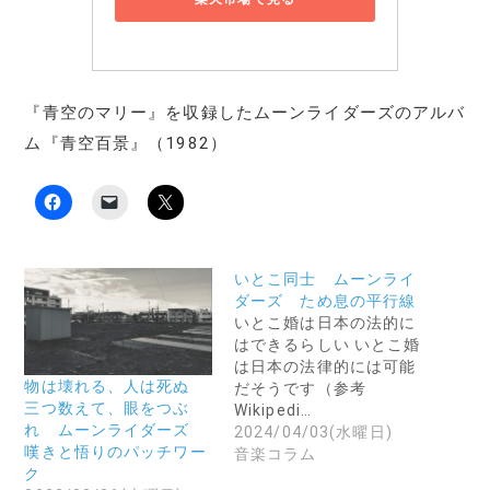
『青空のマリー』を収録したムーンライダーズのアルバ
ム『青空百景』（1982）
F
ク
ク
a
リ
リ
c
ッ
ッ
e
ク
ク
b
し
し
o
て
て
いとこ同士 ムーンライ
o
友
X
k
達
で
ダーズ ため息の平行線
で
に
共
いとこ婚は日本の法的に
共
メ
有
有
ー
(
はできるらしい いとこ婚
す
ル
新
は日本の法律的には可能
る
で
し
に
リ
い
物は壊れる、人は死ぬ
だそうです（参考
は
ン
ウ
三つ数えて、眼をつぶ
Wikipedi…
ク
ク
ィ
リ
を
ン
れ ムーンライダーズ
2024/04/03(水曜日)
ッ
送
ド
嘆きと悟りのパッチワー
ク
信
ウ
音楽コラム
し
(
で
ク
て
新
開