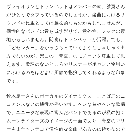
ヴァイオリンとトランペットはメンバーの武川雅寛さん
がひとりでダブっているのでしょうか。楽曲におけるサ
ウンドの比重としては脇役的なものかもしれませんが、
個性的なバンドの音を成す彩りで、意外性、フックの素
地かもしれません。間奏はトランペットが活躍。でも、
「どセンター」をかっさらっていくようなしゃしゃり出
方でないのが、楽曲の「青空」のモチーフを尊重して思
えます。歌詞のないところでリスナーがポカンと物思い
にふけるのをほどよい距離で抱擁してくれるような印象
です。
鈴木慶一さんのボーカルのダイナミクス、ことば尻のニ
ュアンスなどの機微が儚いです。ヘンな曲やヘンな歌唱
で、ユニークな表現に富んだバンドであるのが私の抱く
ムーンライダーズのイメージの一面であり、青空のマリ
ーもまたヘンテコで個性的な楽曲であるのは確かなので