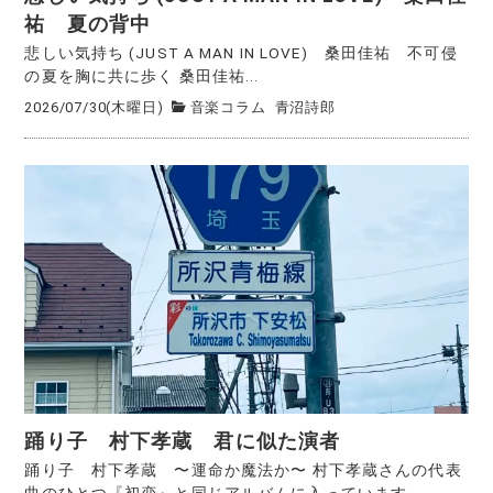
祐 夏の背中
悲しい気持ち (JUST A MAN IN LOVE) 桑田佳祐 不可侵
の夏を胸に共に歩く 桑田佳祐...
2026/07/30(木曜日)
音楽コラム
青沼詩郎
踊り子 村下孝蔵 君に似た演者
踊り子 村下孝蔵 〜運命か魔法か〜 村下孝蔵さんの代表
曲のひとつ『初恋』と同じアルバムに入っています...