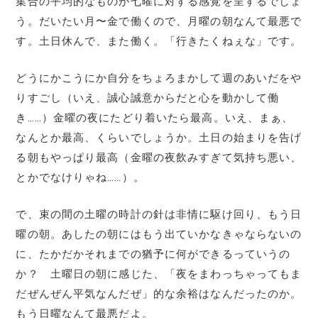
集合の平均的なものが七曜に対する感覚を呈するでしょ
う。だいたい月〜金で働くので、月曜の朝なんて最悪で
す。土日休んで、また働く。「行きたくねぇな」です。
どうにかこうにか自分をちょろまかして週のあいだをや
りすごし（いえ、誠心誠意からだと心を動かして働
き……）金曜の夜にたどり着いたら最高。いえ、まぁ、
なんとか最高、くらいでしょうか。土日の始まりを告げ
る朝もやっぱり最高（金曜の夜飲みすぎて気持ち悪い、
とかでなけりゃね……）。
で、束の間の土曜の時計の針は非情に駆け回り、もう日
曜の朝。あしたの朝にはもう出ていかなきゃならないの
に、たかだかそれまでの猶予に何ができるっていうの
か？ 土曜日の朝に感じた、「夜をまわっちゃってもま
だぜんぜん平気なんだぜ」的な余裕はなんだったのか。
もう日曜なんて最悪だよ。