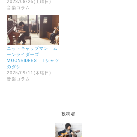
2023/08/26(土曜日)
く
し
き
だ
い
ま
音楽コラム
さ
ウ
す
い
ィ
)
(
ン
新
ド
し
ウ
い
で
ウ
開
ィ
き
ン
ま
ド
す
ニットキャップマン ム
ウ
)
で
ーンライダーズ
開
MOONRIDERS Tシャツ
き
ま
のダシ
す
2025/09/11(木曜日)
)
音楽コラム
投稿者