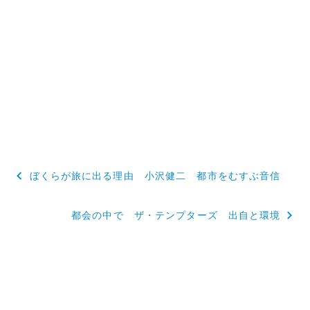
投
ぼくらが旅に出る理由 小沢健二 都市をむすぶ音信
稿
都会の中で ザ・テンプターズ 出自と環境
ナ
ビ
ゲ
ー