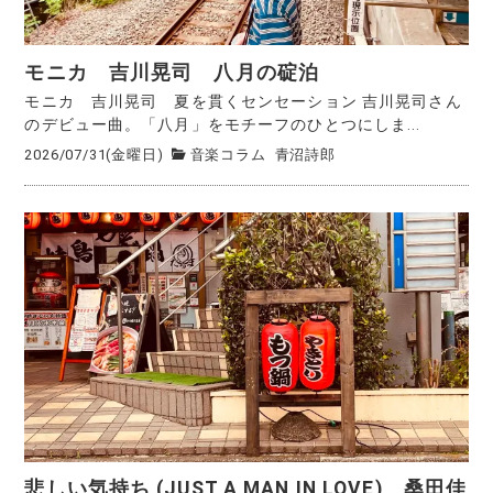
モニカ 吉川晃司 八月の碇泊
モニカ 吉川晃司 夏を貫くセンセーション 吉川晃司さん
のデビュー曲。「八月」をモチーフのひとつにしま...
2026/07/31(金曜日)
音楽コラム
青沼詩郎
悲しい気持ち (JUST A MAN IN LOVE) 桑田佳