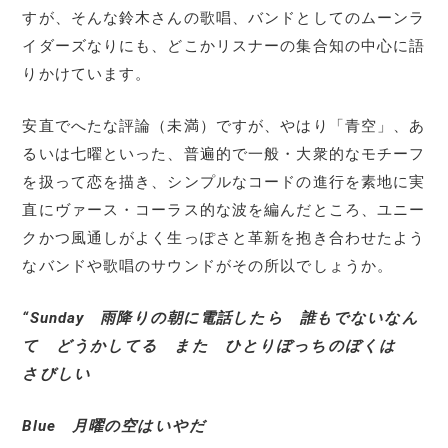
すが、そんな鈴木さんの歌唱、バンドとしてのムーンラ
イダーズなりにも、どこかリスナーの集合知の中心に語
りかけています。
安直でへたな評論（未満）ですが、やはり「青空」、あ
るいは七曜といった、普遍的で一般・大衆的なモチーフ
を扱って恋を描き、シンプルなコードの進行を素地に実
直にヴァース・コーラス的な波を編んだところ、ユニー
クかつ風通しがよく生っぽさと革新を抱き合わせたよう
なバンドや歌唱のサウンドがその所以でしょうか。
“Sunday 雨降りの朝に電話したら 誰もでないなん
て どうかしてる また ひとりぼっちのぼくは
さびしい
Blue 月曜の空はいやだ