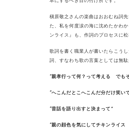
本にするべき目の付け所です。
槇原敬之さんの楽曲はおおむね詞先
た、私を何度涙の海に沈めたかわか
ンライス』も、作詞のプロセスに松
歌詞を書く職業人が書いたらこうし
詞、すなわち歌の言葉としては無駄
“
親孝行って何？って考える でも
“
へこんだとこへこんだ分だけ笑い
“
昔話を語り出すと決まって
”
“
親の顔色を気にしてチキンライス