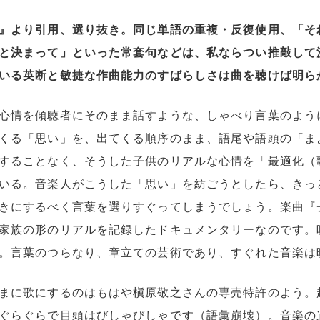
』より引用、選り抜き。同じ単語の重複・反復使用、「そ
と決まって」といった常套句などは、私ならつい推敲して
いる英断と敏捷な作曲能力のすばらしさは曲を聴けば明ら
心情を傾聴者にそのまま話すような、しゃべり言葉のよう
くる「思い」を、出てくる順序のまま、語尾や語頭の「ま
することなく、そうした子供のリアルな心情を「最適化（
いる。音楽人がこうした「思い」を紡ごうとしたら、きっ
きにするべく言葉を選りすぐってしまうでしょう。楽曲『
家族の形のリアルを記録したドキュメンタリーなのです。
。言葉のつらなり、章立ての芸術であり、すぐれた音楽は
まに歌にするのはもはや槇原敬之さんの専売特許のよう。
ぐらぐらで目頭はびしゃびしゃです（語彙崩壊）。音楽の