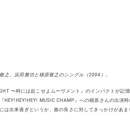
敬之。浜田雅功と槇原敬之のシングル（2004）。
 WAR TONIGHT 〜時には起こせよムーヴメント』のインパク
EY!HEY!HEY! MUSIC CHAMP』への槇原さんの
には出来過ぎというか、曲の良さに対してきっかけがあま