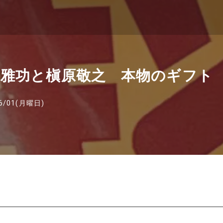
雅功と槇原敬之 本物のギフト
6/01(月曜日)