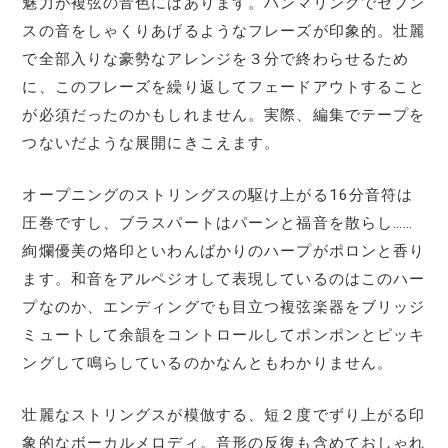
魅力が複弦の音色にはあります。ハンマリングでセブン
スの音をしゃくりあげるようなフレーズが印象的。壮麗
で全部入りな豪勢なアレンジを３分で終わらせるため
に、このフレーズを繰り返してフェードアウトすること
が必須だったのかもしれません。実際、編集でテープを
つないだような展開にきこえます。
オープニングのストリングスの駆け上がる16分音符は
圧巻ですし、ブラスパートはパーンと福音を散らし……
絢爛優美の烙印といわんばかりのハープがポロンと香り
ます。和音をアルペジオして表現しているのはこのハー
プなのか、エンディングでも目立つ複弦楽器をブリッジ
ミュートして余韻をコントロールしてポンポンとピッキ
ングして鳴らしているのかなんともわかりません。
壮麗なストリングスが模倣する、短２度でずり上がる印
象的なボーカルメロディ。音形の反復も含めておしゃれ