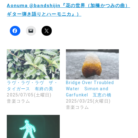
Aonuma @bandshijin『花の世界（加橋かつみの曲）
ギター弾き語りとハーモニカ』）
F
ク
ク
a
リ
リ
c
ッ
ッ
e
ク
ク
b
し
し
o
て
て
o
友
X
k
達
で
で
に
共
共
メ
有
有
ー
(
す
ル
新
る
で
し
に
リ
い
ラヴ・ラヴ・ラヴ ザ・
Bridge Over Troubled
は
ン
ウ
タイガース 有終の美
Water Simon and
ク
ク
ィ
リ
を
ン
2025/07/05(土曜日)
Garfunkel 互恵の橋
ッ
送
ド
音楽コラム
2025/03/25(火曜日)
ク
信
ウ
し
(
で
音楽コラム
て
新
開
く
し
き
だ
い
ま
さ
ウ
す
い
ィ
)
(
ン
新
ド
し
ウ