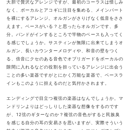
大胆で贅沢なアレンジですが、最初のコーラスは惜しみ
なく、ボーカルとアコギに注目を集める、メインパート
を裸にするアレンジ。オルガンがさりげなく低音をささ
えます。ベースがいる？と思ったらオルガンです、多
分。バンドがインするところで竿物のベースも入ってく
る感じでしょうか。サスティンが無限に出来てしまうオ
ルガン、長いカウンターメロディや、和音の壁をつく
る、倍音にクセのある音色でオブリガードをボーカルの
隙間に入れるなどの役割を担っているアレンジに出会う
ことの多い楽器ですがとにかく万能な楽器で、ベースラ
インもこのように担えるのだと気付かされます。
エンディングで目立つ複弦の楽器はなんでしょうか。マ
ンドリンよりはどっしりした楽器な想像をするのです
が、12弦のギターなのか？複弦の音色がすると民族臭
を感じる自分の耳の安易さを思いますが、実際そういう