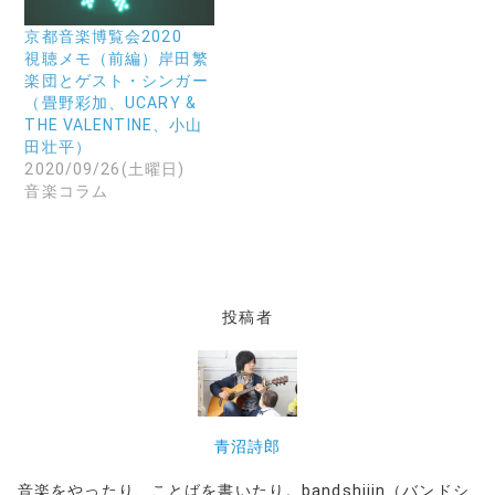
い
で
ウ
開
京都音楽博覧会2020
ィ
き
ン
ま
視聴メモ（前編）岸田繁
ド
す
楽団とゲスト・シンガー
ウ
)
で
（畳野彩加、UCARY &
開
THE VALENTINE、小山
き
ま
田壮平）
す
2020/09/26(土曜日)
)
音楽コラム
投稿者
青沼詩郎
音楽をやったり、ことばを書いたり。bandshijin（バンドシ