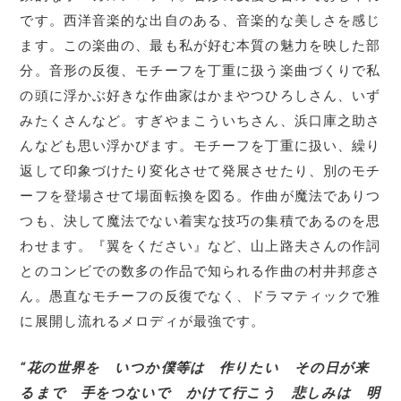
です。西洋音楽的な出自のある、音楽的な美しさを感じ
ます。この楽曲の、最も私が好む本質の魅力を映した部
分。音形の反復、モチーフを丁重に扱う楽曲づくりで私
の頭に浮かぶ好きな作曲家はかまやつひろしさん、いず
みたくさんなど。すぎやまこういちさん、浜口庫之助さ
んなども思い浮かびます。モチーフを丁重に扱い、繰り
返して印象づけたり変化させて発展させたり、別のモチ
ーフを登場させて場面転換を図る。作曲が魔法でありつ
つも、決して魔法でない着実な技巧の集積であるのを思
わせます。『翼をください』など、山上路夫さんの作詞
とのコンビでの数多の作品で知られる作曲の村井邦彦さ
ん。愚直なモチーフの反復でなく、ドラマティックで雅
に展開し流れるメロディが最強です。
“花の世界を いつか僕等は 作りたい その日が来
るまで 手をつないで かけて行こう 悲しみは 明