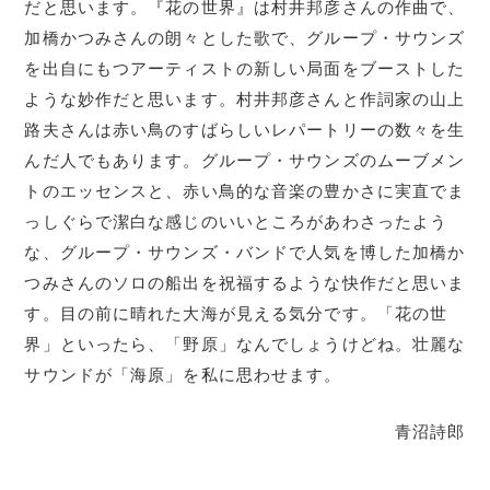
だと思います。『花の世界』は村井邦彦さんの作曲で、
加橋かつみさんの朗々とした歌で、グループ・サウンズ
を出自にもつアーティストの新しい局面をブーストした
ような妙作だと思います。村井邦彦さんと作詞家の山上
路夫さんは赤い鳥のすばらしいレパートリーの数々を生
んだ人でもあります。グループ・サウンズのムーブメン
トのエッセンスと、赤い鳥的な音楽の豊かさに実直でま
っしぐらで潔白な感じのいいところがあわさったよう
な、グループ・サウンズ・バンドで人気を博した加橋か
つみさんのソロの船出を祝福するような快作だと思いま
す。目の前に晴れた大海が見える気分です。「花の世
界」といったら、「野原」なんでしょうけどね。壮麗な
サウンドが「海原」を私に思わせます。
青沼詩郎