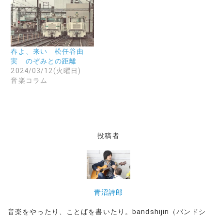
だ
い
ま
さ
ウ
す
い
ィ
)
(
ン
新
ド
し
ウ
い
で
ウ
開
春よ、来い 松任谷由
ィ
き
ン
ま
実 のぞみとの距離
ド
す
2024/03/12(火曜日)
ウ
)
で
音楽コラム
開
き
ま
す
)
投稿者
青沼詩郎
音楽をやったり、ことばを書いたり。bandshijin（バンドシ