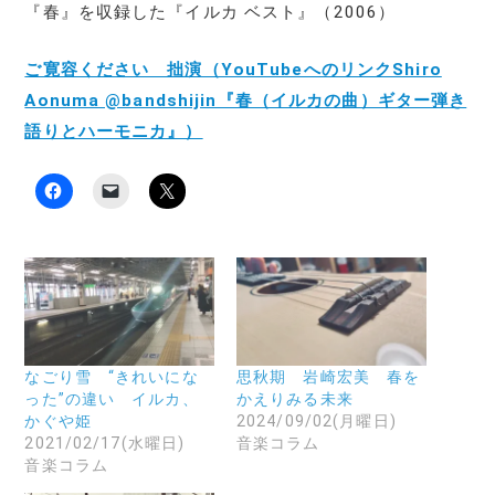
『春』を収録した『イルカ ベスト』（2006）
ご寛容ください 拙演（YouTubeへのリンクShiro
Aonuma @bandshijin『春（イルカの曲）ギター弾き
語りとハーモニカ』）
F
ク
ク
a
リ
リ
c
ッ
ッ
e
ク
ク
b
し
し
o
て
て
o
友
X
k
達
で
で
に
共
共
メ
有
有
ー
(
す
ル
新
る
で
し
に
リ
い
なごり雪 “きれいにな
思秋期 岩崎宏美 春を
は
ン
ウ
った”の違い イルカ、
かえりみる未来
ク
ク
ィ
リ
を
ン
かぐや姫
2024/09/02(月曜日)
ッ
送
ド
2021/02/17(水曜日)
音楽コラム
ク
信
ウ
し
(
で
音楽コラム
て
新
開
く
し
き