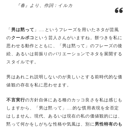
『春』より、作詞：イルカ
「
男は黙って
」……というフレーズを用いたネタが芸風
の
クールポコ
という芸人さんがいますね。餅つきを私に
思わせる動作とともに、「男は黙って」のフレーズの後
続、あるいは前振りのバリエーションでネタを展開する
スタイルです。
男はあれこれ説明しないのが美しいとする前時代的な価
値観の存在を私に思わせます。
不言実行
の方針自体にある種のカッコ良さを私は感じも
しますから、「男は黙って」……的な慣用表現を全否定
はしません。現代、あるいは現在の私の価値観的には、
黙って何かをしがちな性格や気風は、別に
男性特有のも