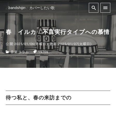
∴bandshijin∵ カバーしたい歌
春 イルカ 不言実行タイプへの慕情
公開:2025/01/06(月曜日)
更新:2025/01/07(火曜日)
音楽コラム
1970s
待つ私と、春の来訪までの