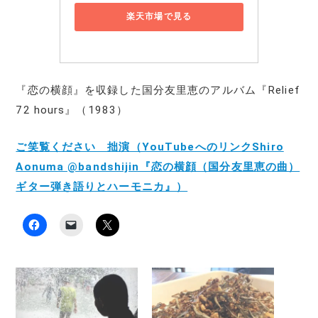
楽天市場で見る
『恋の横顔』を収録した国分友里恵のアルバム『Relief
72 hours』（1983）
ご笑覧ください 拙演（YouTubeへのリンクShiro
Aonuma @bandshijin『恋の横顔（国分友里恵の曲）
ギター弾き語りとハーモニカ』）
F
ク
ク
a
リ
リ
c
ッ
ッ
e
ク
ク
b
し
し
o
て
て
o
友
X
k
達
で
で
に
共
共
メ
有
有
ー
(