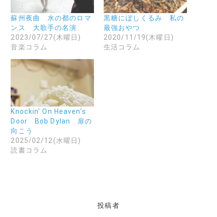
す
ル
新
る
で
し
に
リ
い
蘇州夜曲 水の都のロマ
黒糖にぼしくるみ 私の
は
ン
ウ
ンス 大歌手の名演
最強おやつ
ク
ク
ィ
リ
を
ン
2023/07/27(木曜日)
2020/11/19(木曜日)
ッ
送
ド
音楽コラム
生活コラム
ク
信
ウ
し
(
で
て
新
開
く
し
き
だ
い
ま
さ
ウ
す
い
ィ
)
(
ン
新
ド
し
ウ
い
で
Knockin’ On Heaven’s
ウ
開
Door Bob Dylan 扉の
ィ
き
ン
ま
向こう
ド
す
2025/02/12(水曜日)
ウ
)
で
読書コラム
開
き
ま
す
)
投稿者