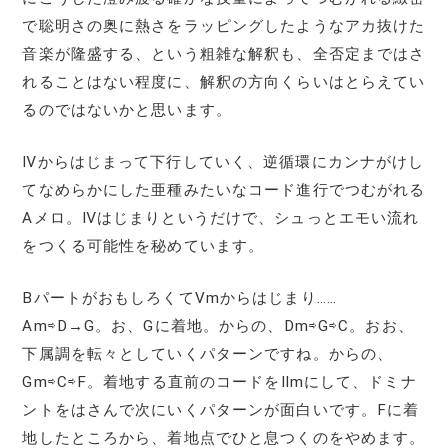
で聡明さの奥に熱さをラッピングしたようなアカ抜けた
音楽が隆盛する、という粗雑な解釈も、全否定まではさ
れることはない程度に、解釈の方向くらいはとらえてい
るのではないかと思います。
Ⅳからはじまって下行していく、逆循環にカンナがけし
てなめらかにした亜種みたいなコード進行でつむがれる
Aメロ。Ⅳはじまりというだけで、シュっとエモい流れ
をつくる可能性を秘めています。
BパートがおもしろくてⅤmからはじまり……
Am⇨D→G。お、Gに着地。からの、Dm⇨G⇨C。おお、
下属調を転々としていくパターンですね。からの、
Gm⇨C⇨F。着地する直前のコードをⅡmにして、ドミナ
ントをはさんで次にいくパターンが面白いです。Fに着
地したところから、着地点でひと息つくのをやめます。