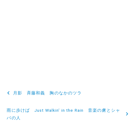
投
月影 斉藤和義 胸のなかのツラ
稿
雨に歩けば Just Walkin’ in the Rain 音楽の虜とシャ
ナ
バの人
ビ
ゲ