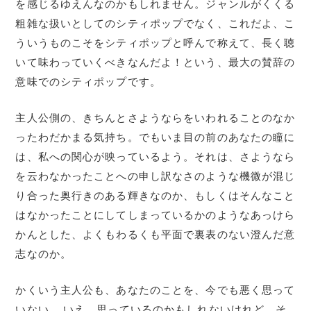
を感じるゆえんなのかもしれません。ジャンルがくくる
粗雑な扱いとしてのシティポップでなく、これだよ、こ
ういうものこそをシティポップと呼んで称えて、長く聴
いて味わっていくべきなんだよ！という、最大の賛辞の
意味でのシティポップです。
主人公側の、きちんとさようならをいわれることのなか
ったわだかまる気持ち。でもいま目の前のあなたの瞳に
は、私への関心が映っているよう。それは、さようなら
を云わなかったことへの申し訳なさのような機微が混じ
り合った奥行きのある輝きなのか、もしくはそんなこと
はなかったことにしてしまっているかのようなあっけら
かんとした、よくもわるくも平面で裏表のない澄んだ意
志なのか。
かくいう主人公も、あなたのことを、今でも悪く思って
いない……いえ、思っているのかもしれないけれど、そ