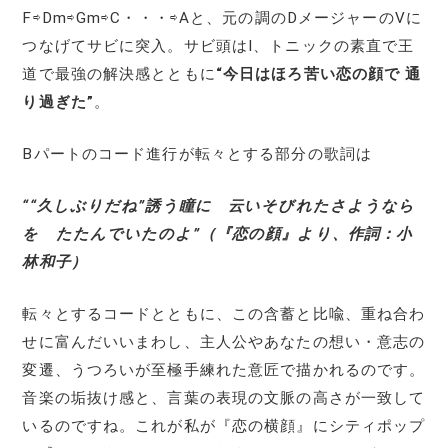
F⇨Dm⇨Gm⇨C・・・⇨Aと、元の調のDメージャーのⅤに
つなげてサビに突入。サビ頭はⅠ、トニックの素直で王
道で最強の解決感とともに
“今日はほろ苦い恋の顔で 通
り過ぎた”
。
Bパートのコード進行が転々とする部分の歌詞は
““久しぶりだね”誘う瞳に 云いそびれたさようなら
を たたんでいたのよ”（『恋の顔』より、作詞：小
林和子）
転々とするコードとともに、この含蓄と比喩、重ね合わ
せに富んだいいまわし、主人公やあなたの想い・意志の
変遷、うつろいが至極手練れた意匠で描かれるのです。
音楽の垢抜け感と、言葉の表現の文脈の高さが一致して
いるのですね。これが私が『恋の横顔』にシティポップ