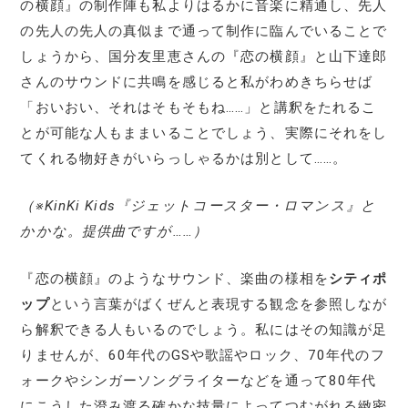
の横顔』の制作陣も私よりはるかに音楽に精通し、先人
の先人の先人の真似まで通って制作に臨んでいることで
しょうから、国分友里恵さんの『恋の横顔』と山下達郎
さんのサウンドに共鳴を感じると私がわめきちらせば
「おいおい、それはそもそもね……」と講釈をたれるこ
とが可能な人もままいることでしょう、実際にそれをし
てくれる物好きがいらっしゃるかは別として……。
（※KinKi Kids『ジェットコースター・ロマンス』と
かかな。提供曲ですが……）
『恋の横顔』のようなサウンド、楽曲の様相を
シティポ
ップ
という言葉がばくぜんと表現する観念を参照しなが
ら解釈できる人もいるのでしょう。私にはその知識が足
りませんが、60年代のGSや歌謡やロック、70年代のフ
ォークやシンガーソングライターなどを通って80年代
にこうした澄み渡る確かな技量によってつむがれる緻密