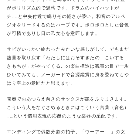
がポリリズム的で魅惑です。ドラムのハイハットが
チ……と中央付近で鳴りその軽さが儚い。和音のアルペ
ジオをリードするのはハープです。ポロポロとした音色
が可憐でありし日の乙女心を意匠します。
サビがいっかい終わったみたいな感じがして、でもまだ
熱量を取り戻す「わたしにはおそすぎたの こいする
きもちが」がやってくるこの楽曲構造は観察の目で一歩
ひいてみても、ノーガードで音源鑑賞に身を委ねてもや
はり至上の意匠だと思えます。
間奏でおあつらえ向きのサックスが艶をふりまきます。
こういう人をなぐさめるときにはこういう言葉（音色）
……という慣用表現の応酬のような楽器の采配です。
エンディングで偶数分割の拍子、「ウーアー……」の女