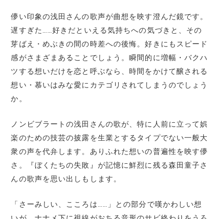
儚い印象の浅田さんの歌声が曲想を映す澄んだ鏡です。
遅すぎた……好きだといえる気持ちへの気づきと、その
芽ばえ・めぶきの間の時差への後悔。好きにもスピード
感がさまざまあることでしょう。瞬間的に増幅・バクハ
ツする想いだけを恋と呼ぶなら、時間をかけて醸される
想い・慕いはみな愛にカテゴリされてしまうのでしょう
か。
ノンビブラートの浅田さんの歌が、特に人前に立って娯
楽のための技芸の披露を生業とするタイプでない一般大
衆の声を代弁します。ありふれた想いの普遍性を映す儚
さ。『ぼくたちの失敗』が記憶に鮮烈に残る森田童子さ
んの歌声を思い出しもします。
「さーみしい、こころは……」との部分で嘆かわしい想
いが、ナナメ下に視線がおちる音形のサビ終わりをうろ