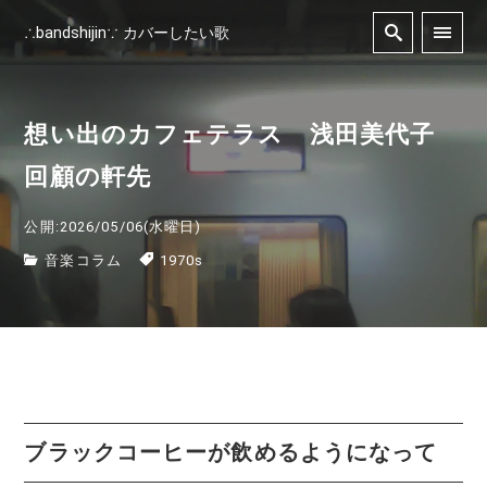
∴bandshijin∵ カバーしたい歌
想い出のカフェテラス 浅田美代子
回顧の軒先
公開:2026/05/06(水曜日)
音楽コラム
1970s
ブラックコーヒーが飲めるようになって