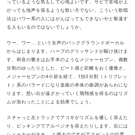
っているような気もして心地よいです。サビで音域が上
がっても地声を張るような歌い方でない。こういう歌唱
法はパワー系の人にはがんばってもできないやと敬遠す
る人もいるのではないでしょうか。
ウー、ワー……という女声のバックグラウンドボーカル
からはじまります。ハープのグリッサンドが駆け抜けま
す。和音の響きはお手本のようなメジャーセブン。偶数
分割のゆったりとした、ビート感と距離をおく優雅さ。
メジャーセブンの4小節を経て、1拍3分割（トリプレッ
ト）系のバラードになり楽曲の本体の曲調があらわにな
ります。想い出が遠ざかっていく飛翔感を得るのはリズ
ムが加わったことによる効果でしょう。
スチャっと左トラックでアコギがリズムを優しく添えた
り、ピッキングでアルペジオを添えたりします。右には
シェーカーがチキ……と鳴るのですがアクセントの位置