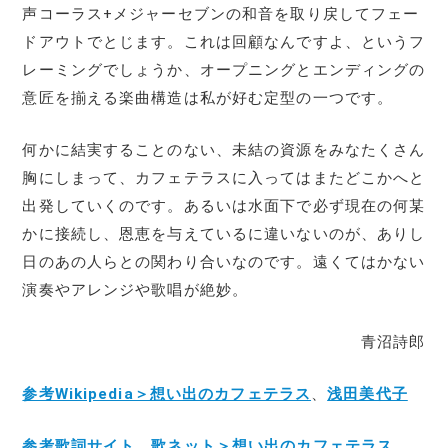
声コーラス+メジャーセブンの和音を取り戻してフェー
ドアウトでとじます。これは回顧なんですよ、というフ
レーミングでしょうか、オープニングとエンディングの
意匠を揃える楽曲構造は私が好む定型の一つです。
何かに結実することのない、未結の資源をみなたくさん
胸にしまって、カフェテラスに入ってはまたどこかへと
出発していくのです。あるいは水面下で必ず現在の何某
かに接続し、恩恵を与えているに違いないのが、ありし
日のあの人らとの関わり合いなのです。遠くてはかない
演奏やアレンジや歌唱が絶妙。
青沼詩郎
参考Wikipedia＞想い出のカフェテラス
、
浅田美代子
参考歌詞サイト 歌ネット＞想い出のカフェテラス