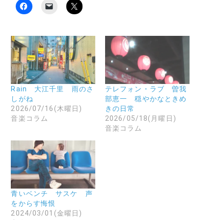
F
ク
ク
a
リ
リ
c
ッ
ッ
e
ク
ク
b
し
し
o
て
て
o
友
X
k
達
で
で
に
共
共
メ
有
有
ー
(
す
ル
新
る
で
し
に
リ
い
Rain 大江千里 雨のさ
テレフォン・ラブ 曽我
は
ン
ウ
しがね
部恵一 穏やかなときめ
ク
ク
ィ
リ
を
ン
2026/07/16(木曜日)
きの日常
ッ
送
ド
音楽コラム
2026/05/18(月曜日)
ク
信
ウ
し
(
で
音楽コラム
て
新
開
く
し
き
だ
い
ま
さ
ウ
す
い
ィ
)
(
ン
新
ド
し
ウ
い
で
ウ
開
青いベンチ サスケ 声
ィ
き
ン
ま
をからす悔恨
ド
す
2024/03/01(金曜日)
ウ
)