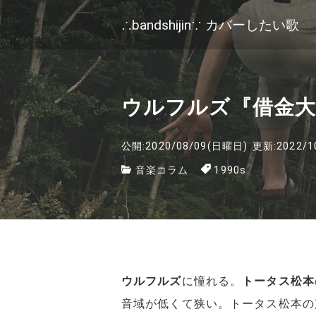
∴bandshijin∵ カバーしたい歌
ウルフルズ『借金大
公開:2020/08/09(日曜日)
更新:2022/1
音楽コラム
1990s
ウルフルズ
に憧れる。
トータス松本
音域が低くて狭い。トータス松本の