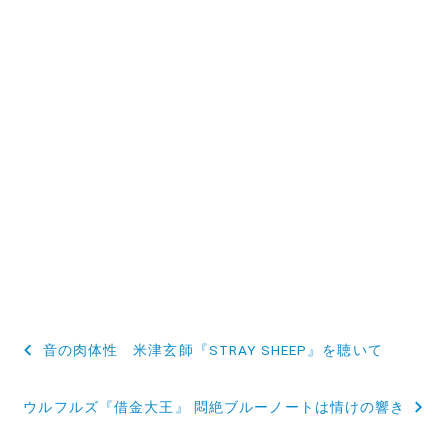
投
音の肉体性 米津玄師『STRAY SHEEP』を聴いて
稿
ウルフルズ『借金大王』 悶絶ブルーノートは情けの響き
ナ