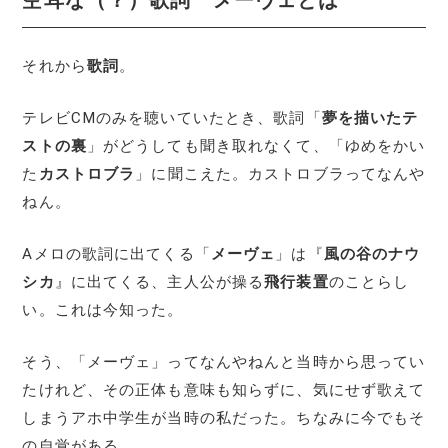
それから
歌詞
。
テレビCMのみを聴いていたとき、歌詞「
夢を描いたテ
ストの裏
」がどうしても聞き取れなくて、「ゆめをかい
た
カストロブラ
」に聞こえた。カストロブラってなんや
ねん。
Aメロの歌詞に出てくる「
メーヴェ
」は『
風の谷のナウ
シカ
』に出てくる、主人公が操る
飛行装置
のことらし
い。これは今知った。
そう、「メーヴェ」ってなんやねんと当時から思ってい
たけれど、その正体も意味も知らずに、気にせず歌えて
しまうアホ中学生が当時の私だった。ちなみに今でもそ
の自覚がある。