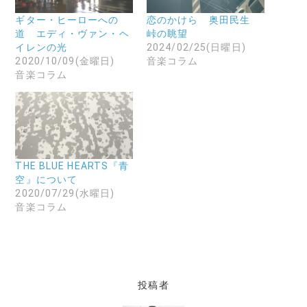
す
ル
新
る
で
し
に
リ
い
ギター・ヒーローへの
恋のかけら 奥田民生
は
ン
ウ
道 エディ・ヴァン・ヘ
峠の眺望
ク
ク
ィ
リ
を
ン
イレンの光
2024/02/25(日曜日)
ッ
送
ド
2020/10/09(金曜日)
音楽コラム
ク
信
ウ
し
(
で
音楽コラム
て
新
開
く
し
き
だ
い
ま
さ
ウ
す
い
ィ
)
(
ン
新
ド
し
ウ
い
で
ウ
開
THE BLUE HEARTS『青
ィ
き
ン
ま
空』について
ド
す
2020/07/29(水曜日)
ウ
)
で
音楽コラム
開
き
ま
す
)
投稿者