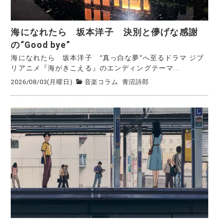
海になれたら 坂本洋子 決別と儚げな感謝
の“Good bye”
海になれたら 坂本洋子 “真っ白な夢”へ至るドラマ ジブ
リアニメ『海がきこえる』のエンディングテーマ...
2026/08/03(月曜日)
音楽コラム
青沼詩郎