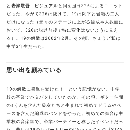
と
岩瀬敬吾
、ビジュアルと詞を担う326によるユニット
だった。やがて326は抜けて、19は岡平と岩瀬の二人
だけになった（元々のステージに上がる編成や人数面に
おいて、326の脱退前後で特に変化はないように見え
る）。19の解散は2002年2月。その頃、ちょうど私は
中学3年生だった。
思い出を
顧みている
19の解散に衝撃を受けた！ という記憶がない。中学
校の卒業でバタバタしていたのか。その頃、ギター仲間
のsくんを含んだ級友たちと生まれて初めてドラムやベ
ースを含んだ編成のバンドをやった。初めての舞台は中
学校の音楽室で、卒業パーティーと称したイベントだっ
た。曲目は19のレパートリーやL’Arc-en-Cielの『STAY