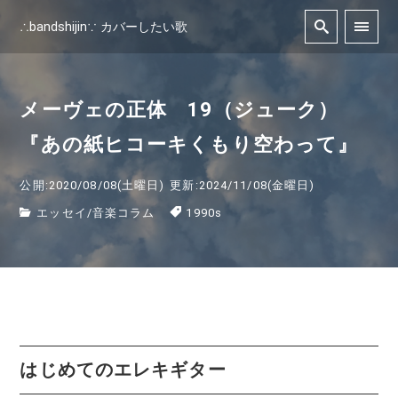
∴bandshijin∵ カバーしたい歌
メーヴェの正体 19（ジューク）
『あの紙ヒコーキくもり空わって』
公開:2020/08/08(土曜日)
更新:2024/11/08(金曜日)
エッセイ
/
音楽コラム
1990s
はじめての
エレキギター