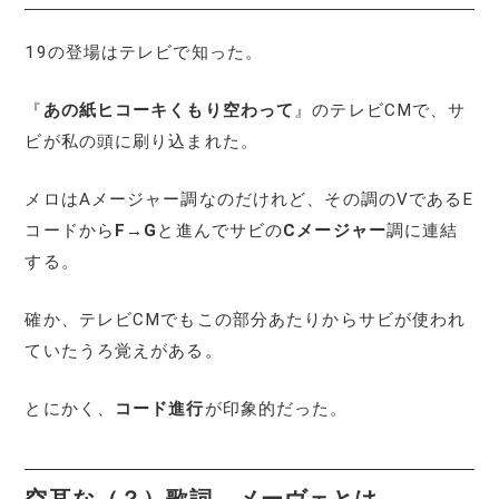
19の登場はテレビで知った。
『
あの紙ヒコーキくもり空わって
』のテレビCMで、サ
ビが私の頭に刷り込まれた。
メロはAメージャー調なのだけれど、その調のⅤであるE
コードから
F→G
と進んでサビの
Cメージャー
調に連結
する。
確か、テレビCMでもこの部分あたりからサビが使われ
ていたうろ覚えがある。
とにかく、
コード進行
が印象的だった。
空耳
な（？）
歌詞
メーヴェとは