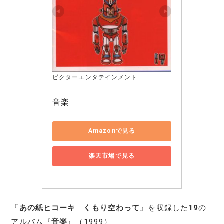
ビクターエンタテインメント
音楽
Amazonで見る
楽天市場で見る
『
あの紙ヒコーキ くもり空わって
』を収録した
19
の
アルバム『
音楽
』（1999）