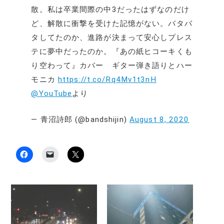
散。私は卒業間際の中3だったはずなのだけ
ど、解散に衝撃を受けた記憶がない。バタバ
タしてたのか、進路が決まって安心しプレス
テに夢中だったのか。『あの紙ヒコーキくも
り空わって』カバー ギター弾き語りとハー
モニカ
https://t.co/Rq4Mv1t3nH
@YouTube
より
— 青沼詩郎 (@bandshijin)
August 8, 2020
F
ク
ク
a
リ
リ
c
ッ
ッ
e
ク
ク
b
し
し
o
て
て
o
友
X
k
達
で
で
に
共
共
メ
有
有
ー
(