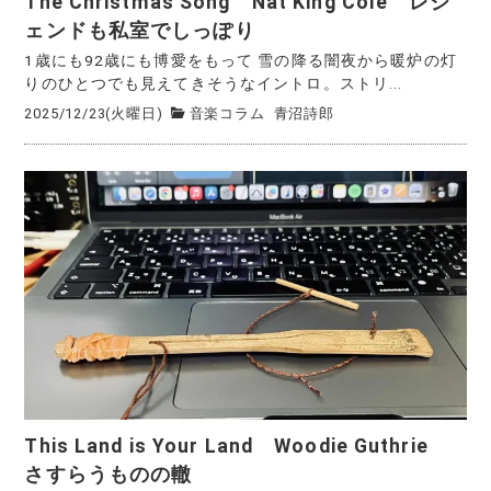
The Christmas Song Nat King Cole レジ
ェンドも私室でしっぽり
1歳にも92歳にも博愛をもって 雪の降る闇夜から暖炉の灯
りのひとつでも見えてきそうなイントロ。ストリ...
2025/12/23(火曜日)
音楽コラム
青沼詩郎
This Land is Your Land Woodie Guthrie
さすらうものの轍