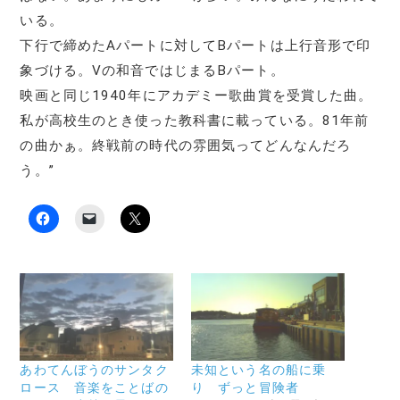
いる。
下行で締めたAパートに対してBパートは上行音形で印
象づける。Ⅴの和音ではじまるBパート。
映画と同じ1940年にアカデミー歌曲賞を受賞した曲。
私が高校生のとき使った教科書に載っている。81年前
の曲かぁ。終戦前の時代の雰囲気ってどんなんだろ
う。”
F
ク
ク
a
リ
リ
c
ッ
ッ
e
ク
ク
b
し
し
o
て
て
o
友
X
k
達
で
で
に
共
共
メ
有
有
ー
(
す
ル
新
る
で
し
に
リ
い
あわてんぼうのサンタク
未知という名の船に乗
は
ン
ウ
ロース 音楽をことばの
り ずっと冒険者
ク
ク
ィ