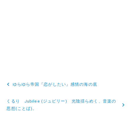
投
ゆらゆら帝国『恋がしたい』感情の海の底
稿
くるり Jubilee (ジュビリー) 光陰揺らめく、音楽の
ナ
思想(ことば)。
ビ
ゲ