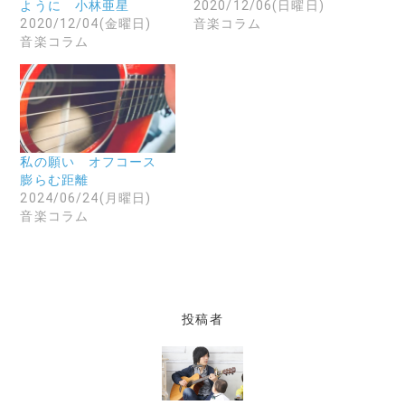
リ
を
ン
ように 小林亜星
2020/12/06(日曜日)
ッ
送
ド
2020/12/04(金曜日)
音楽コラム
ク
信
ウ
し
(
で
音楽コラム
て
新
開
く
し
き
だ
い
ま
さ
ウ
す
い
ィ
)
(
ン
新
ド
し
ウ
い
で
ウ
開
私の願い オフコース
ィ
き
ン
ま
膨らむ距離
ド
す
2024/06/24(月曜日)
ウ
)
で
音楽コラム
開
き
ま
す
)
投稿者