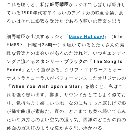
これを聴くと、私は
細野晴臣
がラジオでしばしば紹介し
ている1900年代前半くらいのアメリカの映画音楽、あ
るいはそれに影響を受けたであろう類いの音楽を思う。
細野晴臣が出演するラジオ『
Daisy Holiday!
』（Inter
FM897、日曜日25時〜）を聴いているとたくさんの素
敵な音楽との出会いがあるのだけれど、いつもエンディ
ングに流れる
スタンリー・ブラック
の『
The Song Is
Ended
』という曲がある。クリフ・エドワーズとオー
ケストラとコーラスがパフォーマンスしたオリジナルの
『
When You Wish Upon a Star
』を聴くと、私はこ
れを強く思い出す。響き、サウンドがとてもよく似てお
り、気持ちよく嬉しい心地、なのにちょっと寂しげで影
が挿す曲想が素敵だ。夜の、どこまでも奥へ続いてるみ
たいな気持ちのよい空気の湿り気、西洋のどこかの街の
路面のガス灯のような暖かさを思い浮かべる。