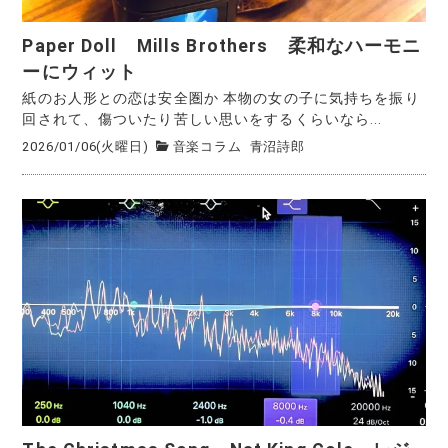
Paper Doll Mills Brothers 柔和なハーモニ
ーにウィット
紙のお人形との恋は安全圏か 本物の女の子に気持ちを振り
回されて、傷ついたり苦しい思いをするくらいなら...
2026/01/06(火曜日)
音楽コラム
青沼詩郎