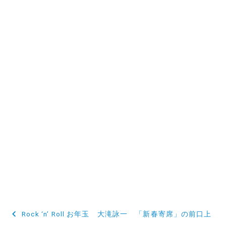
投
Rock ‘n’ Roll お年玉 大滝詠一 「新春寄席」の前口上