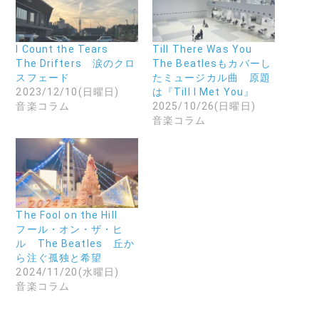
で
に
共
共
メ
有
有
ー
(
す
ル
新
る
で
し
に
リ
い
I Count the Tears
Till There Was You
は
ン
ウ
The Drifters 涙のクロ
The Beatlesもカバーし
ク
ク
ィ
リ
を
ン
スフェード
たミュージカル曲 原題
ッ
送
ド
2023/12/10(日曜日)
は『Till I Met You』
ク
信
ウ
し
(
で
音楽コラム
2025/10/26(日曜日)
て
新
開
音楽コラム
く
し
き
だ
い
ま
さ
ウ
す
い
ィ
)
(
ン
新
ド
し
ウ
い
で
ウ
開
ィ
き
ン
ま
The Fool on the Hill
ド
す
フール・オン・ザ・ヒ
ウ
)
で
ル The Beatles 丘か
開
ら注ぐ孤独と希望
き
ま
2024/11/20(水曜日)
す
音楽コラム
)