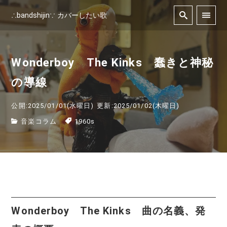
∴bandshijin∵ カバーしたい歌
Wonderboy The Kinks 蠢きと神秘
の導線
公開:2025/01/01(水曜日)
更新:2025/01/02(木曜日)
音楽コラム
1960s
Wonderboy The Kinks 曲の名義、発