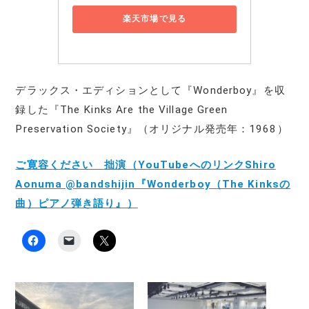
楽天市場で見る
デラックス・エディションとして『Wonderboy』を収
録した『The Kinks Are the Village Green
Preservation Society』（オリジナル発売年：1968）
ご寛容ください 拙演（YouTubeへのリンクShiro
Aonuma @bandshijin『Wonderboy（The Kinksの
曲）ピアノ弾き語り』）
F
ク
ク
a
リ
リ
c
ッ
ッ
e
ク
ク
b
し
し
o
て
て
o
友
X
k
達
で