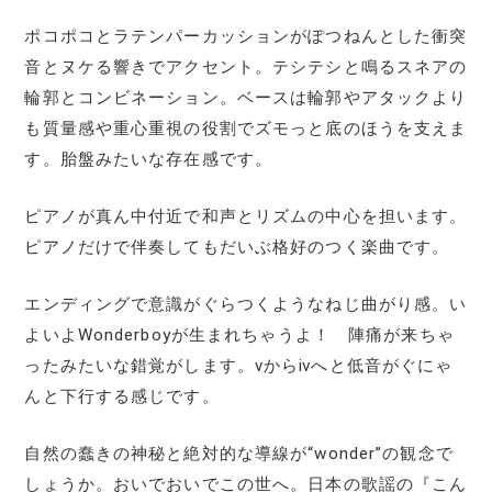
ポコポコとラテンパーカッションがぽつねんとした衝突
音とヌケる響きでアクセント。テシテシと鳴るスネアの
輪郭とコンビネーション。ベースは輪郭やアタックより
も質量感や重心重視の役割でズモっと底のほうを支えま
す。胎盤みたいな存在感です。
ピアノが真ん中付近で和声とリズムの中心を担います。
ピアノだけで伴奏してもだいぶ格好のつく楽曲です。
エンディングで意識がぐらつくようなねじ曲がり感。い
よいよWonderboyが生まれちゃうよ！ 陣痛が来ちゃ
ったみたいな錯覚がします。ⅴからⅳへと低音がぐにゃ
んと下行する感じです。
自然の蠢きの神秘と絶対的な導線が“wonder”の観念で
しょうか。おいでおいでこの世へ。日本の歌謡の『こん