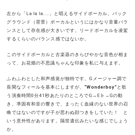
左から「La la la……」と唱えるサイドボーカル。バック
グラウンド（背景）ボーカルというにはかなり音量バラ
ンスとして存在感が大きいです。リードボーカルを凌駕
するくらいのバランス感ではないか。
このサイドボーカルと古楽器のきらびやかな音色が相ま
って、お花畑の不思議ちゃんな印象を私に与えます。
ふわふわとした和声感覚が独特です。Gメージャー調で
長閑なフィールを基本にしますが、
“Wonderboy”
と歌
う演奏時間0分41秒あたりのところでG→E♭→Gの動
き。準固有和音の響きで、まったく血縁のない世界の召
喚ではないのですが子が思わぬ顔つきをしていた！ と
いう意外性があります。隔世遺伝みたいな感じでしょう
か。