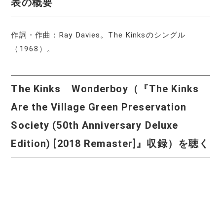
表の概要
作詞・作曲：Ray Davies。The Kinksのシングル
（1968）。
The Kinks Wonderboy（『The Kinks
Are the Village Green Preservation
Society (50th Anniversary Deluxe
Edition) [2018 Remaster]』収録）を聴く