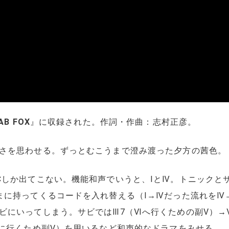
AB FOX
』に収録された。作詞・作曲：志村正彦。
さを思わせる。ずっとむこうまで澄み渡った夕方の茜色。
Cしか出てこない。機能和声でいうと、ⅠとⅣ。トニックと
まに持ってくるコードを入れ替える（Ⅰ→Ⅳだった流れをⅣ→
ビにいってしまう。サビではⅢ7（Ⅵへ行くための副Ⅴ）→
Ⅳに行くため副Ⅴ）を用いるなど和声的なドラマをみせる。