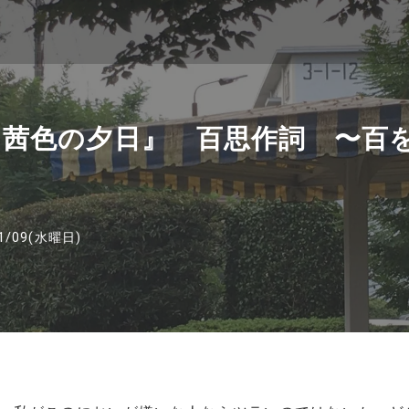
茜色の夕日』 百思作詞 〜百
1/09(水曜日)