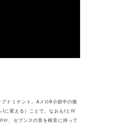
サブドミナント。Aメロ8小節中の後
Ⅰに変える）ことで、なおもⅠとⅣ
Ⅵや、セブンスの音を根音に持って