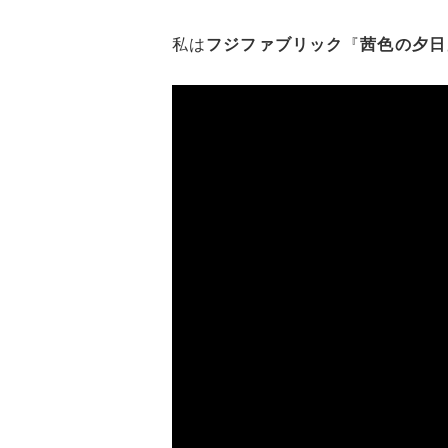
私は
フジファブリック
『
茜色の夕日