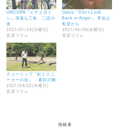
有
ー
(
す
ル
新
る
で
し
に
リ
い
UNICORN『ヒゲとボイ
Oasis『Don’t Look
は
ン
ウ
ン』深遠な三角、二辺の
Back in Anger』 革命は
ク
ク
ィ
リ
を
ン
道
私室から
ッ
送
ド
2021/01/24(日曜日)
2021/06/30(水曜日)
ク
信
ウ
し
(
で
音楽コラム
音楽コラム
て
新
開
く
し
き
だ
い
ま
さ
ウ
す
い
ィ
)
(
ン
新
ド
し
ウ
い
で
ウ
開
チューリップ『虹とスニ
ィ
き
ン
ま
ーカーの頃』 素顔の靴
ド
す
2021/04/22(木曜日)
ウ
)
で
音楽コラム
開
き
ま
す
)
投稿者