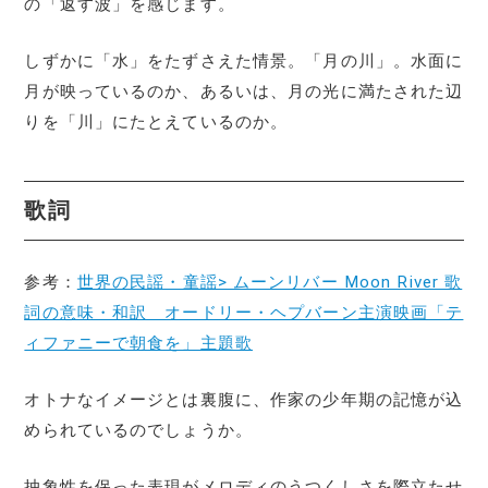
の「返す波」を感じます。
しずかに「水」をたずさえた情景。「月の川」。水面に
月が映っているのか、あるいは、月の光に満たされた辺
りを「川」にたとえているのか。
歌詞
参考：
世界の民謡・童謡> ムーンリバー Moon River 歌
詞の意味・和訳 オードリー・ヘプバーン主演映画「テ
ィファニーで朝食を」主題歌
オトナなイメージとは裏腹に、作家の少年期の記憶が込
められているのでしょうか。
抽象性を保った表現がメロディのうつくしさを際立たせ