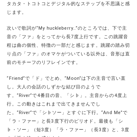
タカタ・トコトコとデジタル的なステップを不思議と感
じます。
次いで歌詞が“My huckleberry…”のところでは、下で主
音の「ファ」をとってから長7度上行です。この跳躍音
程は曲の個性、特徴の一部だと感じます。跳躍の踏み切
り点の「ファ」のオマケがついている以外は、音形は直
前のモチーフのリフレインです。
“Friend”で「ド」でとめ、“Moon”は下の主音で言い直
し。大人の会話のしずかな結び目のようで
す。“River”で4番目の音、「シ♭」。主音からの4度上
行。この動きはこれまで出てきませんでし
た。“River”で「シ♭ソー」とすぐに下行。“And Me”で
「ラ・ファー」と長3度下行のピリオド。最後も「シ
♭・ソー」（短3度）「ラ・ファー」（長3度）と、3度