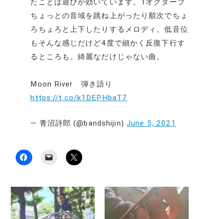
たことば遊びが効いています。1オクターブ
ちょっとの音域を跳ね上がったり順次でちょ
ろちょろと上下したりするメロディ。低音位
もそんな感じだけど4度で細かく反復下行す
るところも。綺麗なだけじゃない曲。
Moon River 弾き語り
https://t.co/k1DEPHbaT7
— 青沼詩郎 (@bandshijin)
June 5, 2021
F
ク
ク
a
リ
リ
c
ッ
ッ
e
ク
ク
b
し
し
o
て
て
o
友
X
k
達
で
で
に
共
共
メ
有