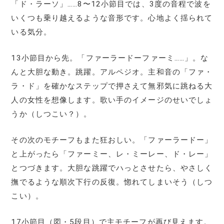
「ド・ラーソ」……8〜12小節目では、3度の音程で波を
いくつも乗り越えるような音形です。心地よく揺られて
いる気分。
13小節目から先。「ファーラードーファーミ……」。な
んと大胆な動き。跳躍。アルペジオ。主和音の「ファ・
ラ・ド」を確かなステップで押さえて無邪気に跳ねる大
人の女性を想像します。歌い手のイメージのせいでしょ
うか（しつこい？）。
その次のモチーフもまた狂おしい。「ファーラードー」
と上がったら「ファーミー、レ・ミーレー、ド・レー」
とつづきます。大胆な跳躍でハっとさせたら、やさしく
撫でるような順次下行の反復。惚れてしまいそう（しつ
こい）。
17小節目（図・5段目）で主モチーフが再び見えます。