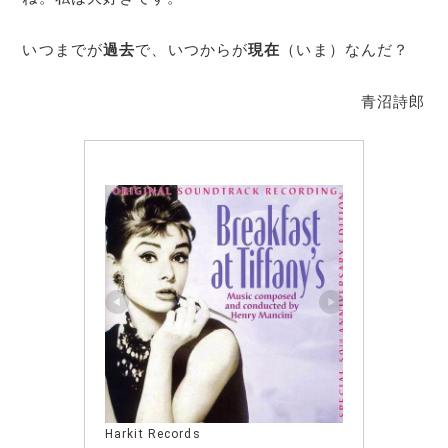
いつまでが
過去
で、いつからが
現在
（いま）なんだ？
青沼詩郎
Harkit Records