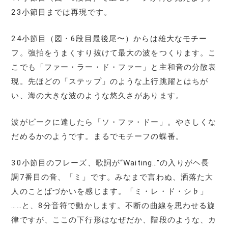
23小節目までは再現です。
24小節目（図・6段目最後尾〜）からは雄大なモチー
フ。強拍をうまくすり抜けて最大の波をつくります。こ
こでも「ファー・ラー・ド・ファー」と主和音の分散表
現。先ほどの「ステップ」のような上行跳躍とはちが
い、海の大きな波のような悠久さがあります。
波がピークに達したら「ソ・ファ・ドー」。やさしくな
だめるかのようです。まるでモチーフの蝶番。
30小節目のフレーズ、歌詞が“Waiting…”の入りがヘ長
調7番目の音、「ミ」です。みなまで言わぬ、洒落た大
人のことばづかいを感じます。「ミ・レ・ド・シ♭」
……と、8分音符で動かします。不断の曲線を思わせる旋
律ですが、ここの下行形はなぜだか、階段のような、カ