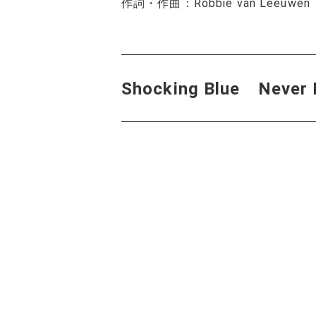
作詞・作曲：Robbie van Leeuw
Shocking Blue Neve