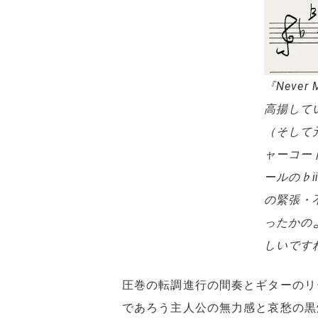
『Never
高揚して
（そして
ャーコー
ールの♭
の緊張・
ったかの
しいです
圧巻の転調進行の間奏とギターのリ
であろう主人公の無力感と哀愁の黒