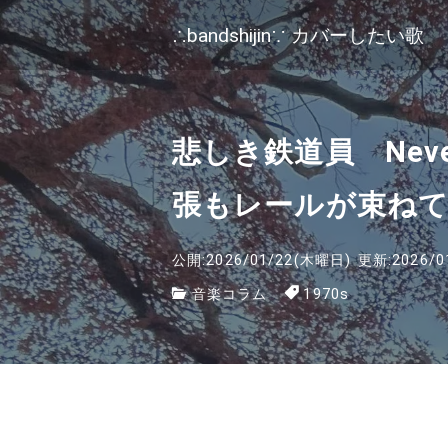
∴bandshijin∵ カバーしたい歌
悲しき鉄道員 Never M
張もレールが束ね
公開:2026/01/22(木曜日)
更新:2026/0
音楽コラム
1970s