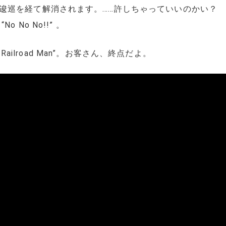
逡巡を経て解消されます。……許しちゃっていいのかい？
No No!!” 。
 Railroad Man”。お客さん、終点だよ。