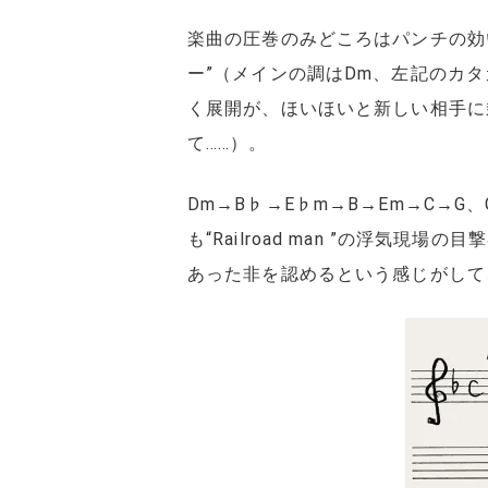
楽曲の圧巻のみどころはパンチの効
ー”（メインの調はDm、左記のカ
く展開が、ほいほいと新しい相手に
て……）。
Dm→B♭→E♭m→B→Em→C→
も“Railroad man ”の浮
あった非を認めるという感じがして