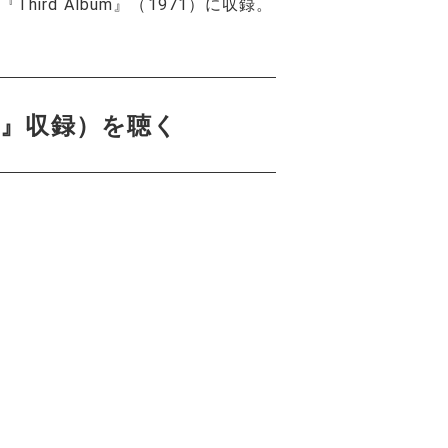
Third Album』（1971）に収録。
Album』収録）を聴く