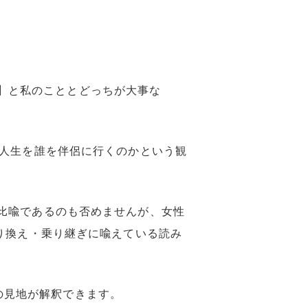
趣味】と私のこととどっちが大事な
の人生を誰を伴侶に行くのかという観
比喩であるのも否めませんが、女性
り換え・乗り継ぎに喩えている読み
う主張の見地が解釈できます。