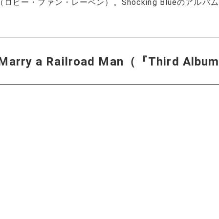
en（ロビー・ファン・レーベン）。Shocking Blueのアルバム『
r Marry a Railroad Man（『Third 