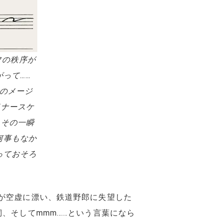
ーフの秩序が
って……
のメージ
イナースケ
、その一瞬
何事もなか
っておそろ
が空虚に漂い、鉄道野郎に失望した
、そしてmmm……という言葉になら