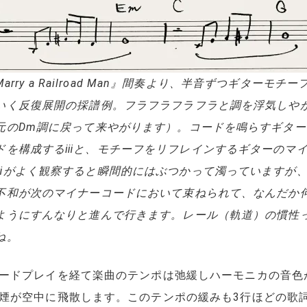
 Marry a Railroad Man』間奏より、半音ずつギターモチ
いく反復展開の採譜例。フラフラフラフラと調を浮気しやが
元のDm調に戻って来やがります）。コードを鳴らすギター
ドを構成するⅲと、モチーフをリフレインするギターのマ
ⅲがよく観察すると瞬間的にはぶつかって濁っていますが
不和が次のマイナーコードにおいて束ねられて、なんだか
ようにすんなりと進んで行きます。レール（軌道）の慣性
ね。
ードプレイを経て楽曲のテンポは弛緩しハーモニカの音色
煙が空中に飛散します。このテンポの緩みも3行ほどの歌詞