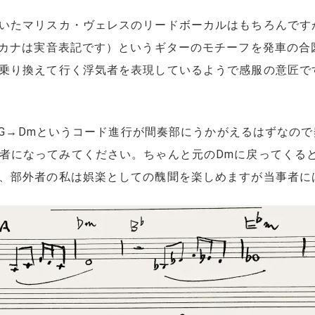
いたマリスカ・ヴェレスのリードボーカルはもちろんです
タカナは実音表記です）というギターのモチーフを発車の合
乗り換えて行く浮気者を表現しているようで感服の意匠で
G、G→Dmというコード進行が間奏部にうかがえるはずなの
気現場の目撃者になってみてください。ちゃんと元のDmに戻って
、部外者の私は娯楽としての醜聞を楽しめますが当事者に