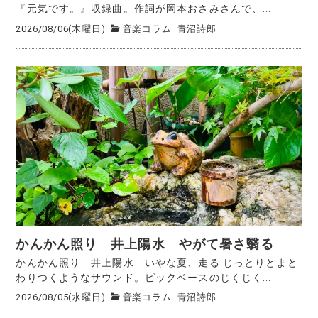
『元気です。』収録曲。作詞が岡本おさみさんで、...
2026/08/06(木曜日)
音楽コラム
青沼詩郎
かんかん照り 井上陽水 やがて暑さ翳る
かんかん照り 井上陽水 いやな夏、走る じっとりとまと
わりつくようなサウンド。ピックベースのじくじく...
2026/08/05(水曜日)
音楽コラム
青沼詩郎