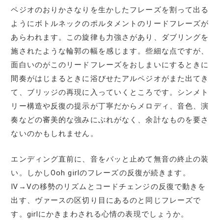
ペジオのおりかさなりを生かしたフレーズを割って出る
ようにボトルネックのポルタメントのリードフレーズが
あらわれます。この旋律も力強さがあり、ダブリングを
施されたような輪郭の幅を感じます。些細な点ですが、
面白いのがこのリードフレーズをおしまいにするときに
間奏がはじまるときに浴びせたアルペジオがまた出てき
て、ブリッジの再現に入っていくところです。シンメト
リー構造や反復の提示が丁寧だからメロディ、音色、演
奏などの審美的な強みにぶれがなく、余計なものを要さ
ないのかもしれません。
エンディング直前に、音をバッと止めて無音の終止の装
い。しかしOoh girlのフレーズの反復が続きます。
Ⅳ→Ⅴの移勢のリズムとコードチェンジの反復で動きを
出す、ヴァースの区切り目にあるのと同じフレーズで
す。girlにかきまわされる心情の表現でしょうか。