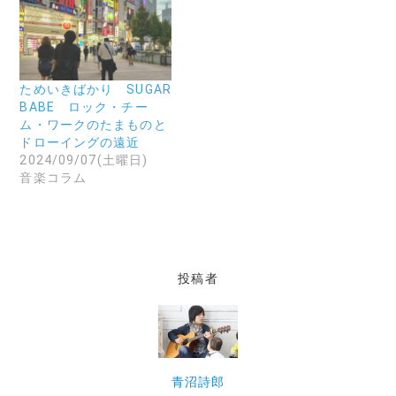
だ
い
ま
さ
ウ
す
い
ィ
)
(
ン
新
ド
し
ウ
い
で
ウ
開
ためいきばかり SUGAR
ィ
き
ン
ま
BABE ロック・チー
ド
す
ム・ワークのたまものと
ウ
)
で
ドローイングの遠近
開
2024/09/07(土曜日)
き
ま
音楽コラム
す
)
投稿者
青沼詩郎