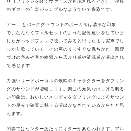
り（ブリッジを経てヴァースが再現されるとき）、複数
のギターの仕事がシンプルなようでいて多彩です。
アー……とバックグラウンドのボーカルは清涼な印象
で、なんなくファルセットのような記憶違いをしていま
したがヘッドフォンで聴いてみると思ったより実声でし
っかり歌っていて、その声のまっすぐな保ちかた、残響
づけの色みや音の輪郭から広がり感や清涼感が演出され
て感じます。
力強いリードボーカルの歌唱のキャラクターをダブリン
グのサウンドが増幅します。楽曲の元気なはじける明る
い印象は、おいしいメロディをダブリングによるサウン
ドの厚みで確実に魅せる演出がなされているからだと思
えます。
間奏ではセンターあたりにギターがあらわれます。アル