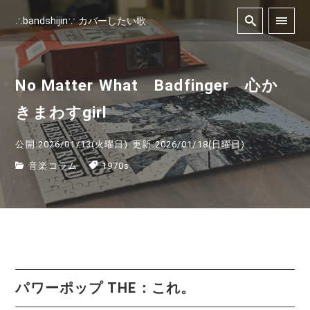
∴bandshijin∵ カバーしたい歌
No Matter What Badfinger 心か
きまわすgirl
公開:2026/01/13(火曜日)
更新:2026/01/18(日曜日)
音楽コラム
1970s
パワーポップ THE：これ。