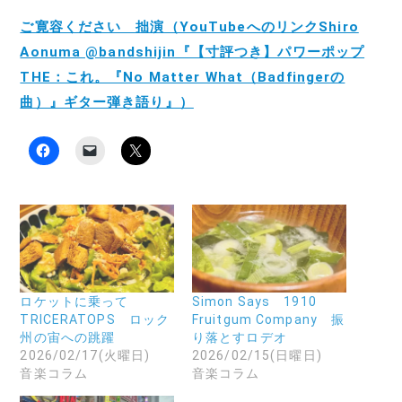
ご寛容ください 拙演（YouTubeへのリンクShiro
Aonuma @bandshijin『【寸評つき】パワーポップ
THE：これ。『No Matter What（Badfingerの
曲）』ギター弾き語り』）
F
ク
ク
a
リ
リ
c
ッ
ッ
e
ク
ク
b
し
し
o
て
て
o
友
X
k
達
で
で
に
共
共
メ
有
有
ー
(
す
ル
新
る
で
し
に
リ
い
ロケットに乗って
Simon Says 1910
は
ン
ウ
TRICERATOPS ロック
Fruitgum Company 振
ク
ク
ィ
リ
を
ン
州の宙への跳躍
り落とすロデオ
ッ
送
ド
2026/02/17(火曜日)
2026/02/15(日曜日)
ク
信
ウ
し
(
で
音楽コラム
音楽コラム
て
新
開
く
し
き