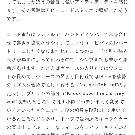
して広まったほうの音源に強いアイデンティティを感じ
ます。その音源はアビーロードスタジオで収録したそう
です。
コード進行はシンプルで、バンドでメンバーで息を合わ
せて響きを協調させやすいでしょう（コピバンのレパー
トリーにしたくなりますね）。１つのコードで引っ張る
長さが局面によって変わるので、シンプルでも豊かな緩
急があります。たとえばヴァースの入りたてはワンコー
ドが長めで、ヴァースの区切り目付近ではⅣ・Ⅴを移勢
のリズムを含めて忙しく変える（”do girl Ooh, girl”のあ
たり）、ブリッジの部分（”Knock down the old grey
wall”以降のところ）では１小節ずつテンポよく変えて
いくといった具合にです。Ⅳの和音をⅣ7にして用いて
いるところなどもあり、ポップで愛嬌あるキャラクター
の楽曲中にブルージーなフィールをフィットさせている