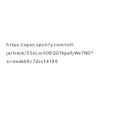
https://open.spotify.com/intl-
ja/track/55sLor5O8QGYkpa9jWe7NO?
si=eeabb9c7dccf4180