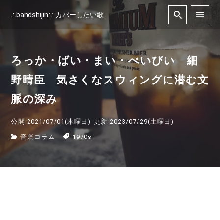
∴bandshijin∵ カバーしたい歌
ろっか・ばい・まい・べいびい 細
野晴臣 気さくなスウィングに潜む文
脈の深み
公開:2021/07/01(木曜日)
更新:2023/07/29(土曜日)
音楽コラム
1970s