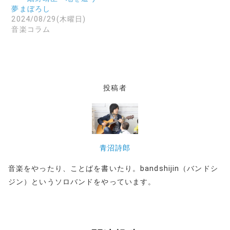
ウ
)
で
夢まぼろし
開
2024/08/29(木曜日)
き
ま
音楽コラム
す
)
投稿者
青沼詩郎
音楽をやったり、ことばを書いたり。bandshijin（バンドシ
ジン）というソロバンドをやっています。