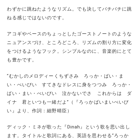
わずかに跳ねたようなリズム。でも決してバチバチに跳
ねる感じではないのです。
アコギやベースのちょっとしたゴーストノートのような
ニュアンスづけ、ところどころ、リズムの割り方に変化
をつけるようなフック。シンプルなのに、音楽的にとて
も豊かです。
“むかしのメロディーくちずさみ ろっか・ばい・ま
い・べいびい すてきなドレスに身をつつみ ろっか・
ばい・まい・べいびい 泣かないでさ これからは ダ
イナ 君といつも一緒だよ”（『ろっかばいまいべいび
い』より、作詞：細野晴臣）
ディック・ミネが歌った『Dinah』という歌を思い出し
ます。タイトルと歌詞にある、英語を思わせる“ろっか