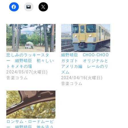
F
ク
ク
a
リ
リ
c
ッ
ッ
e
ク
ク
b
し
し
o
て
て
o
友
X
k
達
で
で
に
共
共
メ
有
有
ー
(
す
ル
新
る
で
し
に
リ
い
悲しみのラッキースタ
細野晴臣 CHOO-CHOO
は
ン
ウ
ー 細野晴臣 初々しい
ガタゴト オリジナルと
ク
ク
ィ
リ
を
ン
トキメキの場
アメリカ編 レールのリ
ッ
送
ド
2024/05/07(火曜日)
ズム
ク
信
ウ
し
(
で
音楽コラム
2024/04/16(火曜日)
て
新
開
音楽コラム
く
し
き
だ
い
ま
さ
ウ
す
い
ィ
)
(
ン
新
ド
し
ウ
い
で
ウ
開
ィ
き
ン
ま
ロンサム・ロードムービ
ド
す
ー 細野晴臣 地を這う