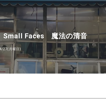
ee Small Faces 魔法の清音
4/27(月曜日)