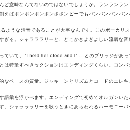
んど意味なんてないのではないでしょうか。ランランラン
例えばボンボンボンボンボボンビーでもパンパンパンパン
れるような清音であることが大事なんです。このボーカリ
すぎる。シャラララリーと、どこかきよぎよしい流麗な音
て、”I held her close and I”……とのブリッ
とは特筆すべきセクションはエンディングくらい。コンパ
的なベースの質量。ジャキーンとリズムとコードのエレキ
す語彙を浮かべます。エンディングで初めてオルガンいた
す。シャラララリーを歌うときにあらわれるハーモニーパ