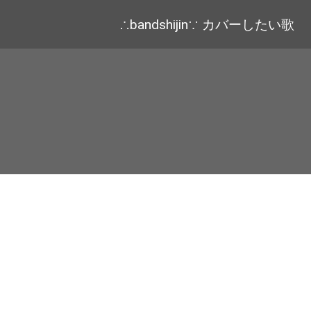
∴bandshijin∵ カバーしたい歌