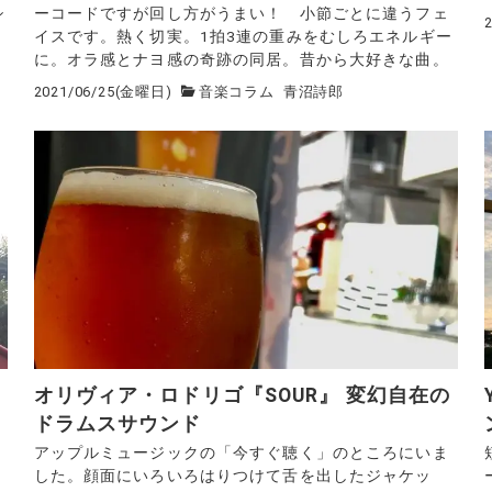
シ
ーコードですが回し方がうまい！ 小節ごとに違うフェ
イスです。熱く切実。1拍3連の重みをむしろエネルギー
に。オラ感とナヨ感の奇跡の同居。昔から大好きな曲。
2021/06/25(金曜日)
音楽コラム
青沼詩郎
オリヴィア・ロドリゴ『SOUR』 変幻自在の
ドラムスサウンド
アップルミュージックの「今すぐ聴く」のところにいま
した。顔面にいろいろはりつけて舌を出したジャケッ