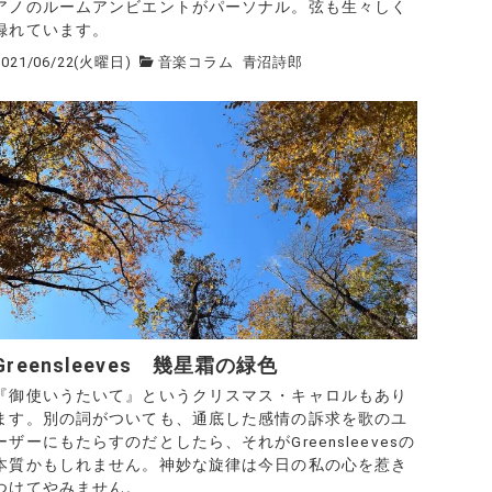
アノのルームアンビエントがパーソナル。弦も生々しく
録れています。
2021/06/22(火曜日)
音楽コラム
青沼詩郎
Greensleeves 幾星霜の緑色
『御使いうたいて』というクリスマス・キャロルもあり
ます。別の詞がついても、通底した感情の訴求を歌のユ
ーザーにもたらすのだとしたら、それがGreensleevesの
本質かもしれません。神妙な旋律は今日の私の心を惹き
つけてやみません。