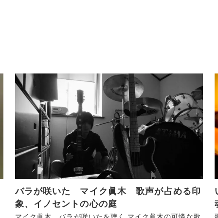
は
バラが咲いた マイク眞木 歌声が占める印
象、イノセントの心の庭
マイク眞木 バラが咲いたを聴く マイク眞木の可憐な歌