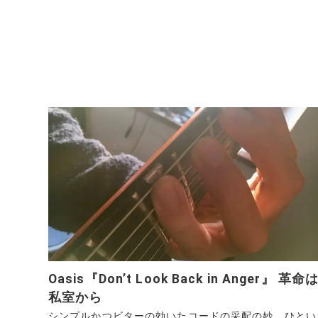
Oasis『Don’t Look Back in Anger』 革命
私室から
シンプルかつビターの効いたコードの采配の妙。ひとい