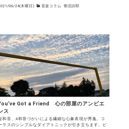
2021/06/24(木曜日)
音楽コラム
青沼詩郎
You’ve Got a Friend 心の部屋のアンビエ
ンス
短和音、4和音づかいによる繊細な心象表現が秀逸。コ
ーラスのシンプルなダイアトニックが引き立ちます。ピ