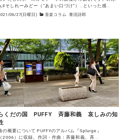
ぁ♯そしれーみどー（“あまい口づけ”）…といった感...
2021/06/27(日曜日)
音楽コラム
青沼詩郎
らくだの国 PUFFY 斉藤和義 哀しみの知
性
曲の概要について PUFFYのアルバム『Splurge』
（2006）に収録。作詞・作曲：斉藤和義。斉...