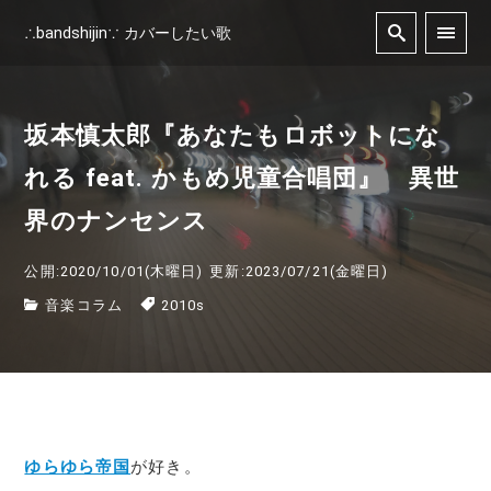
∴bandshijin∵ カバーしたい歌
坂本慎太郎『あなたもロボットにな
れる feat. かもめ児童合唱団』 異世
界のナンセンス
公開:2020/10/01(木曜日)
更新:2023/07/21(金曜日)
音楽コラム
2010s
ゆらゆら帝国
が好き。