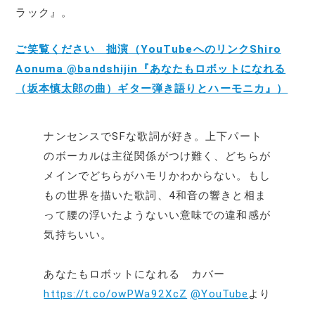
ラック』。
ご笑覧ください 拙演（YouTubeへのリンクShiro
Aonuma @bandshijin『あなたもロボットになれる
（坂本慎太郎の曲）ギター弾き語りとハーモニカ』）
ナンセンスでSFな歌詞が好き。上下パート
のボーカルは主従関係がつけ難く、どちらが
メインでどちらがハモリかわからない。もし
もの世界を描いた歌詞、4和音の響きと相ま
って腰の浮いたようないい意味での違和感が
気持ちいい。
あなたもロボットになれる カバー
https://t.co/owPWa92XcZ
@YouTube
より