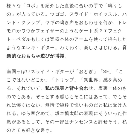
様々な「ロボ」を紹介した直後に合いの手で「鳴りも
の」が入っている。ウゴゴ、スライド・ホイッスル、ハ
ンド・クラップ、ヤギの鳴き声をおもわせる何か、トレ
モロかワウかフェイザーのようなゲート系？エフェク
ト・ペダルもしくは楽器本体のアームを使って揺らした
ようなエレキ・ギター。わくわく、楽しさはじける。
音
楽的なおもちゃ遊びが博識
。
南国っぽいスライド・ギターが「おとぎ」「SF」「こ
こではないどこか」「トリップ」「異世界」感を高め
る。それでいて、
私の現実と背中合わせ
、表裏一体のも
のでもある。ぞっとする感じもそこにはあって、でもそ
れは怖くはない。無情で純粋で快いものだと私は受け入
れる。ゆら帝含めて、坂本慎太郎の表現にそういった作
風があるとして、その一部はナンセンスと評せそう。私
のとても好きな趣き。