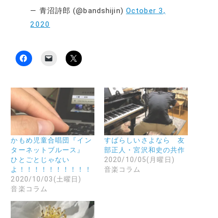
— 青沼詩郎 (@bandshijin)
October 3,
2020
F
ク
ク
a
リ
リ
c
ッ
ッ
e
ク
ク
b
し
し
o
て
て
o
友
X
k
達
で
で
に
共
共
メ
有
有
ー
(
す
ル
新
る
で
し
に
リ
い
かもめ児童合唱団『イン
すばらしいさよなら 友
は
ン
ウ
ターネットブルース』
部正人・宮沢和史の共作
ク
ク
ィ
リ
を
ン
ひとごとじゃない
2020/10/05(月曜日)
ッ
送
ド
よ！！！！！！！！！！
音楽コラム
ク
信
ウ
し
(
で
2020/10/03(土曜日)
て
新
開
音楽コラム
く
し
き
だ
い
ま
さ
ウ
す
い
ィ
)
(
ン