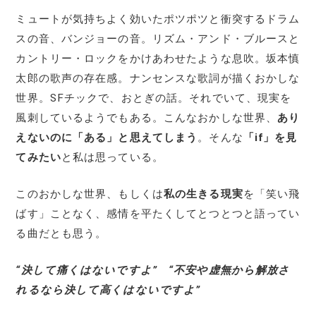
ミュートが気持ちよく効いたポツポツと衝突するドラム
スの音、バンジョーの音。リズム・アンド・ブルースと
カントリー・ロックをかけあわせたような息吹。坂本慎
太郎の歌声の存在感。ナンセンスな歌詞が描くおかしな
世界。SFチックで、おとぎの話。それでいて、現実を
風刺しているようでもある。こんなおかしな世界、
あり
えないのに「ある」と思えてしまう
。そんな
「if」を見
てみたい
と私は思っている。
このおかしな世界、もしくは
私の生きる現実
を「笑い飛
ばす」ことなく、感情を平たくしてとつとつと語ってい
る曲だとも思う。
“決して痛くはないですよ” “不安や虚無から解放さ
れるなら決して高くはないですよ”