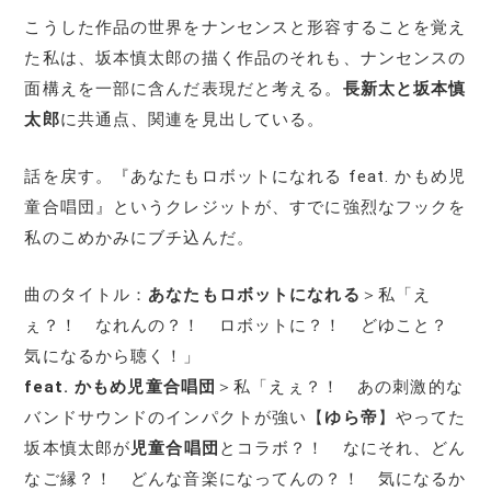
こうした作品の世界をナンセンスと形容することを覚え
た私は、坂本慎太郎の描く作品のそれも、ナンセンスの
面構えを一部に含んだ表現だと考える。
長新太と坂本慎
太郎
に共通点、関連を見出している。
話を戻す。『あなたもロボットになれる feat. かもめ児
童合唱団』というクレジットが、すでに強烈なフックを
私のこめかみにブチ込んだ。
曲のタイトル：
あなたもロボットになれる
＞私「え
ぇ？！ なれんの？！ ロボットに？！ どゆこと？
気になるから聴く！」
feat. かもめ児童合唱団
＞私「えぇ？！ あの刺激的な
バンドサウンドのインパクトが強い【
ゆら帝
】やってた
坂本慎太郎が
児童合唱団
とコラボ？！ なにそれ、どん
なご縁？！ どんな音楽になってんの？！ 気になるか