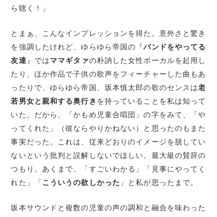
ら聴く！」
とまぁ、こんなインプレッションを得た。意外さと驚き
を強調したけれど、ゆらゆら帝国の『
バンドをやってる
友達
』では
ママギタァ
の朴訥した女性ボーカルを起用し
たり、ほか作品で子供の歌声をフィーチャーした曲もあ
ったりで、ゆらゆら帝国、坂本慎太郎の歌のセンスは
老
若男女と親和する奥行き
を持っていることを私は知って
いた。だから、「かもめ児童合唱団」の字をみて、「や
ってくれた」（彼ならやりかねない）と思ったのもまた
事実だった。これは、従来どおりのイメージを脱してい
ないという批判と誤解しないでほしい。最大級の賛辞の
つもり。あくまで、「すごいわかる」「見事にやってく
れた」「
こういうの欲しかった
」と私が思ったまで。
坂本サウンドと複数の児童の声の調和と融合を味わった