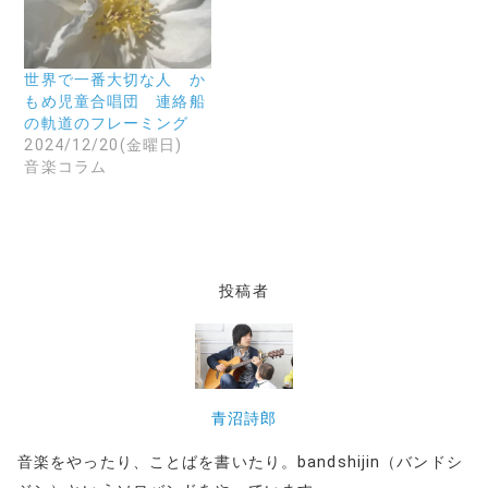
新
ド
し
ウ
い
で
ウ
開
ィ
き
ン
ま
世界で一番大切な人 か
ド
す
もめ児童合唱団 連絡船
ウ
)
で
の軌道のフレーミング
開
2024/12/20(金曜日)
き
ま
音楽コラム
す
)
投稿者
青沼詩郎
音楽をやったり、ことばを書いたり。bandshijin（バンドシ