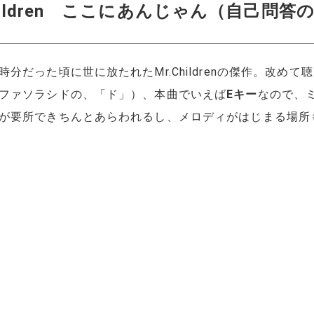
Mr.Children ここにあんじゃん（自己問
分だった頃に世に放たれたMr.Childrenの傑作。改め
ファソラシドの、「ド」）、本曲でいえば
Eキー
なので、
が要所できちんとあらわれるし、メロディがはじまる場所