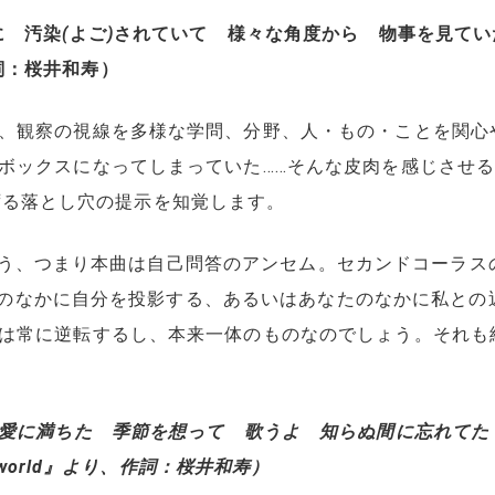
に 汚染
(
よご
)
されていて 様々な角度から 物事を見てい
詞：桜井和寿）
、観察の視線を多様な学問、分野、人・もの・ことを関心
ボックスになってしまっていた……そんな皮肉を感じさせ
に通ずる落とし穴の提示を知覚します。
前、そう、つまり本曲は自己問答のアンセム。セカンドコーラスの
あなたのなかに自分を投影する、あるいはあなたのなかに私と
は常に逆転するし、本来一体のものなのでしょう。それも
 愛に満ちた 季節を想って 歌うよ 知らぬ間に忘れてた
 world』より、作詞：桜井和寿）