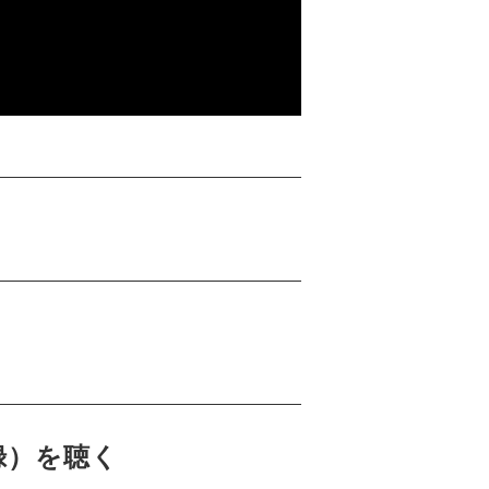
。
』収録）を聴く