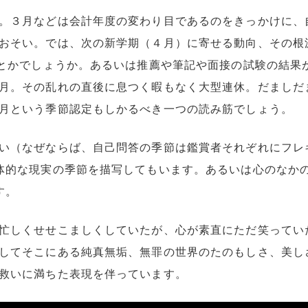
。３月などは会計年度の変わり目であるのをきっかけに、
おそい。では、次の新学期（４月）に寄せる動向、その根
月とかでしょうか。あるいは推薦や筆記や面接の試験の結果
月。その乱れの直後に息つく暇もなく大型連休。だましだ
月という季節認定もしかるべき一つの読み筋でしょう。
い（なぜならば、自己問答の季節は鑑賞者それぞれにフレ
体的な現実の季節を描写してもいます。あるいは心のなか
す。
忙しくせせこましくしていたが、心が素直にただ笑ってい
してそこにある純真無垢、無罪の世界のたのもしさ、美し
救いに満ちた表現を伴っています。