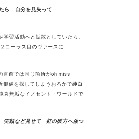
たら 自分を見失って
や学習活動へと拡散としていたら、
る２コーラス目のヴァースに
直前では同じ箇所がoh miss
の近似値を探してしまうおろかで純白
純真無垢なイノセント・ワールドで
 笑顔など見せて 虹の彼方へ放つ