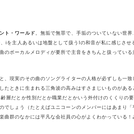
ント・ワールド
。無垢で無罪で、手垢のついていない世界…
や、ⅰを主人あるいは地盤として扱うⅠの和音が私に感じさ
曲のボーカルメロディが要所で主音をきちんと扱っている
と、現実のその曲のソングライターの人格が必ずしも一致
したときに生まれる三角波の高みはすさまじいものがある
年齢層だとか性別だとか職業だとかいう外付けのくくりの
のでしょう（たとえばユニコーンのメンバーにはあまり「
楽曲群のなかには平凡な会社員の心がよくわかっている！