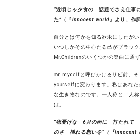
“
近頃じゃ夕食の 話題でさえ仕事
た
”
（『
innocent world
』より、作
自分とは何かを知る欲求にしたがい
いつしかその中心たる己がブラック
Mr.Childrenのいくつかの楽曲
mr. myselfと呼びかけるサビ
yourselfに変わります。私は
な生き物なのです。一人称と二人称
は。
“物憂げな 6月の雨に 打たれて
のさ 揺れる想いを”（『innocent