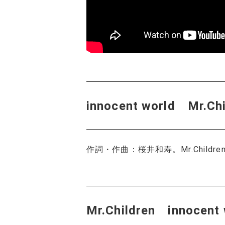
innocent world M
作詞・作曲：桜井和寿。Mr.Childre
Mr.Children inno