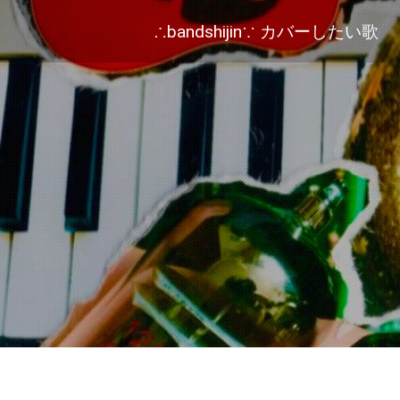
∴bandshijin∵ カバーしたい歌