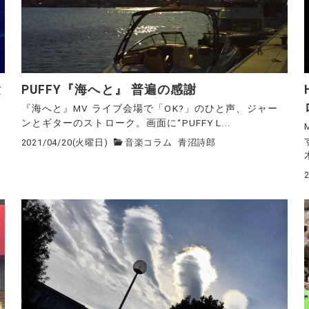
験
PUFFY『海へと』 普遍の感謝
『海へと』MV ライブ会場で「OK?」のひと声、ジャー
ンとギターのストローク。画面に“PUFFY L...
2021/04/20(火曜日)
音楽コラム
青沼詩郎