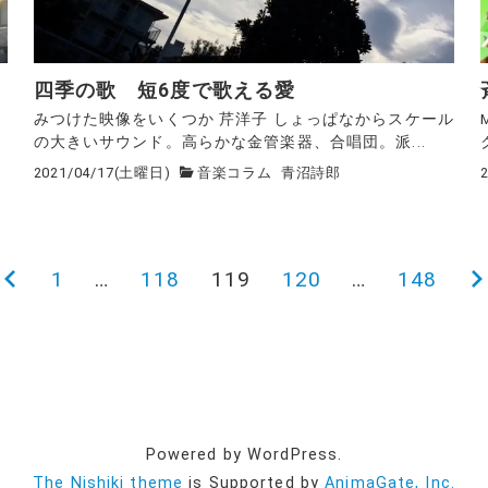
ト
四季の歌 短6度で歌える愛
みつけた映像をいくつか 芹洋子 しょっぱなからスケール
の大きいサウンド。高らかな金管楽器、合唱団。派...
2021/04/17(土曜日)
音楽コラム
青沼詩郎
前
1
…
118
119
120
…
148
の
ペ
ー
ジ
Powered by WordPress.
The Nishiki theme
is Supported by
AnimaGate, Inc.