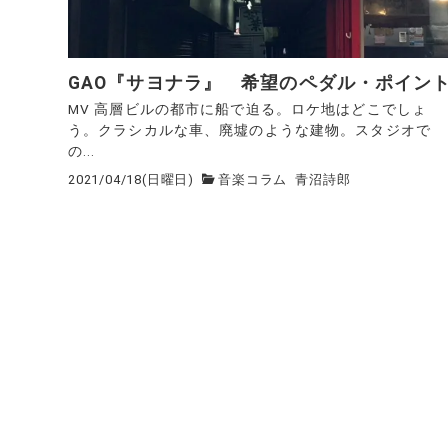
GAO『サヨナラ』 希望のペダル・ポイン
MV 高層ビルの都市に船で迫る。ロケ地はどこでしょ
う。クラシカルな車、廃墟のような建物。スタジオで
の...
2021/04/18(日曜日)
音楽コラム
青沼詩郎
投
稿
の
ペ