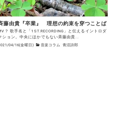
斉藤由貴『卒業』 理想の約束を穿つことば
MV？ 歌手名と「1ST.RECORDING」と伝えるイントロダ
クション。中央にほかでもない斉藤由貴...
2021/04/16(金曜日)
音楽コラム
青沼詩郎
次
の
ペ
ー
ジ