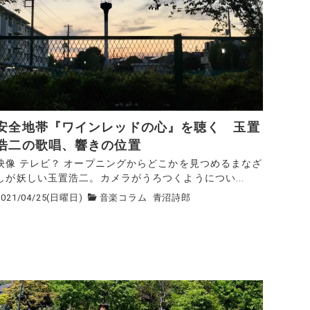
安全地帯『ワインレッドの心』を聴く 玉置
浩二の歌唱、響きの位置
映像 テレビ？ オープニングからどこかを見つめるまなざ
しが妖しい玉置浩二。カメラがうろつくようについ...
2021/04/25(日曜日)
音楽コラム
青沼詩郎