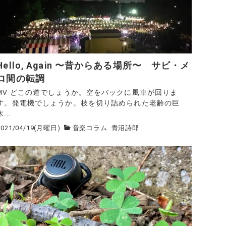
Hello, Again 〜昔からある場所〜 サビ・メ
ロ間の転調
MV どこの道でしょうか。空をバックに風車が回りま
す。発電機でしょうか。枝を切り詰められた老齢の巨
木...
2021/04/19(月曜日)
音楽コラム
青沼詩郎