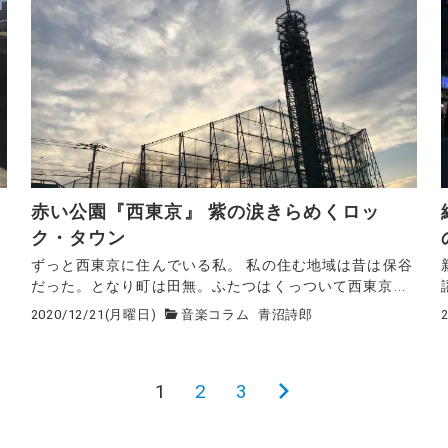
い
赤い公園『西東京』 紫の涙きらめくロッ
ク・タウン
ずっと西東京に住んでいる私。 私の住む地域は昔は保谷
だった。となり町は田無。ふたつはくっついて西東京...
2020/12/21(月曜日)
音楽コラム
青沼詩郎
1
2
3
次
の