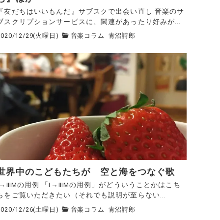
『友だちはいいもんだ』サブスクで出会い直し 音楽のサ
ブスクリプションサービスに、関連があったり好みが...
2020/12/29(火曜日)
音楽コラム
青沼詩郎
世界中のこどもたちが 空と海をつなぐ歌
Ⅰ→ⅢMの用例 「Ⅰ→ⅢMの用例」がどういうことかはこち
らをご覧いただきたい（それでも説明が至らない...
2020/12/26(土曜日)
音楽コラム
青沼詩郎