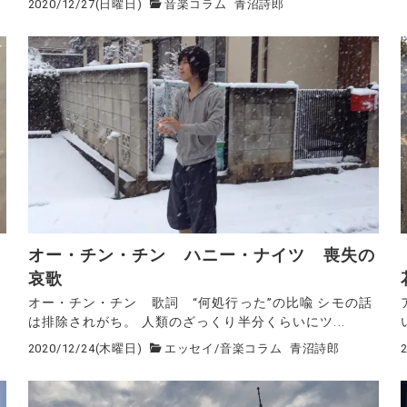
2020/12/27(日曜日)
音楽コラム
青沼詩郎
オー・チン・チン ハニー・ナイツ 喪失の
哀歌
オー・チン・チン 歌詞 “何処行った”の比喩 シモの話
は排除されがち。 人類のざっくり半分くらいにツ...
2020/12/24(木曜日)
エッセイ
/
音楽コラム
青沼詩郎