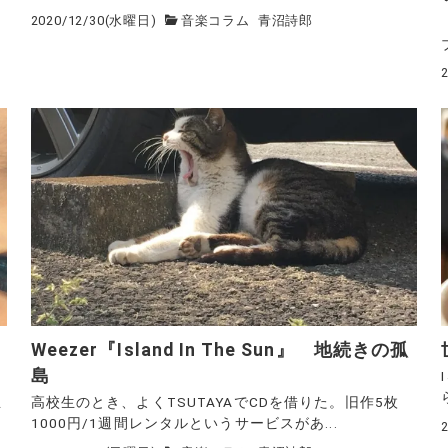
2020/12/30(水曜日)
音楽コラム
青沼詩郎
Weezer『Island In The Sun』 地続きの孤
島
生
高校生のとき、よくTSUTAYAでCDを借りた。旧作5枚
1000円/1週間レンタルというサービスがあ...