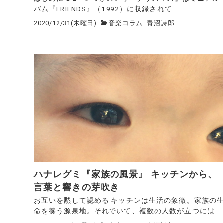
バム『FRIENDS』（1992）に収録されて...
2020/12/31(木曜日)
音楽コラム
青沼詩郎
ハナレグミ『家族の風景』 キッチンから、
言葉と響きの芽吹き
お互いを黙して認める キッチンは生活の象徴。家族の
命を養う源泉地。それでいて、複数の人数が立つには...