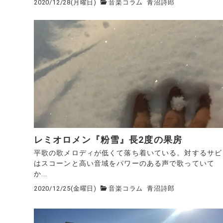
2020/12/28(月曜日)
音楽コラム
青沼詩郎
レミオロメン『粉雪』長2度の果房
平歌の歌メロディが低くて落ち着いている。対するサビ
はスコーンと高い音域をパワーのある声で歌っていて
か...
2020/12/25(金曜日)
音楽コラム
青沼詩郎