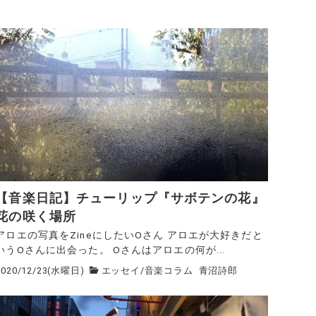
【音楽日記】チューリップ『サボテンの花』
花の咲く場所
アロエの写真をZineにしたいOさん アロエが大好きだと
いうOさんに出会った。 Oさんはアロエの何が...
2020/12/23(水曜日)
エッセイ
/
音楽コラム
青沼詩郎