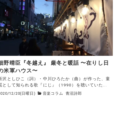
細野晴臣『冬越え』 厳冬と暖話 〜在りし日
の米軍ハウス〜
新沢としひこ（詞）・中川ひろたか（曲）が作った、童
謡として知られる歌『にじ』（1990）を聴いていた...
2020/12/20(日曜日)
音楽コラム
青沼詩郎