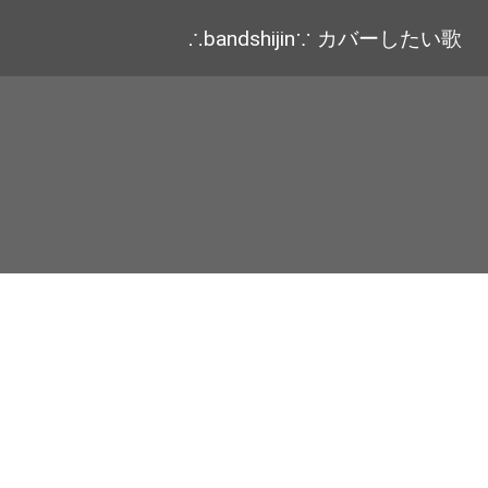
∴bandshijin∵ カバーしたい歌